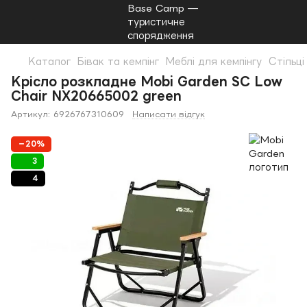
Каталог
Бівак та кемпінг
Меблі для кемпінгу
Стільці
Крісло розкладне Mobi Garden SC Low
Chair NX20665002 green
Артикул:
6926767310609
Написати відгук
−20%
3
4