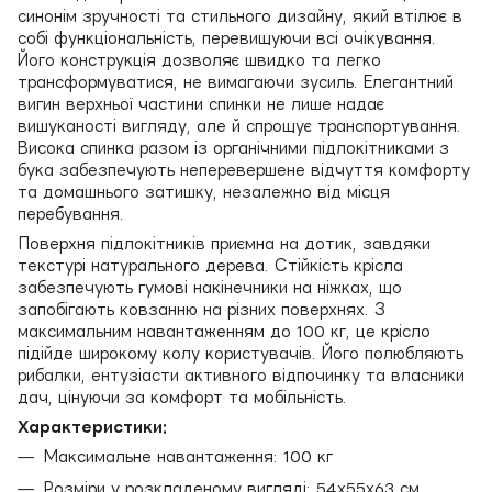
синонім зручності та стильного дизайну, який втілює в
собі функціональність, перевищуючи всі очікування.
Його конструкція дозволяє швидко та легко
трансформуватися, не вимагаючи зусиль. Елегантний
вигин верхньої частини спинки не лише надає
вишуканості вигляду, але й спрощує транспортування.
Висока спинка разом із органічними підлокітниками з
бука забезпечують неперевершене відчуття комфорту
та домашнього затишку, незалежно від місця
перебування.
Поверхня підлокітників приємна на дотик, завдяки
текстурі натурального дерева. Стійкість крісла
забезпечують гумові накінечники на ніжках, що
запобігають ковзанню на різних поверхнях. З
максимальним навантаженням до 100 кг, це крісло
підійде широкому колу користувачів. Його полюбляють
рибалки, ентузіасти активного відпочинку та власники
дач, цінуючи за комфорт та мобільність.
Характеристики:
Максимальне навантаження: 100 кг
Розміри у розкладеному вигляді: 54х55х63 см