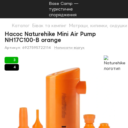
Каталог
Бівак та кемпінг
Матраци, килимки, сидушки
Насос Naturehike Mini Air Pump
NH17C100-B orange
Артикул:
6927595722114
Написати відгук
3
4