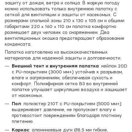
защиту от дождя, ветра и солнца. В жаркую погоду
можно использовать только внутреннюю палатку с
сеткой для вентиляции и защиты от насекомых. С
размерами спальной зоны 210 x 130 x 105 см и общими
габаритами 220 x 160 x 110 см палатка комфортно
размещает двух человек со снаряжением. Два
вентиляционных окошка предотвращают образование
конденсата.
Палатка изготовлена из высококачественных
материалов для надежной защиты и долговечности:
Внешний тент и внутренняя палатка
: нейлон 20D
с PU-покрытием (3000 мм+) устойчив к разрывам,
влаге и загрязнениям, обеспечивая сухость и
комфорт. Полиэфирная сетка B3 во внутренней
палатке улучшает циркуляцию воздуха и защищает
от насекомых.
Пол
: полиэстер 210T с PU-покрытием (5000 мм+)
выдерживает давление, не пропускает влагу и
противостоит повреждениям благодаря плотному
плетению.
Каркас
: алюминиевые дуги Ø8.5 мм гибкие,