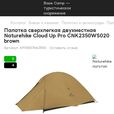
Каталог
Бивак и кемпинг
Палатки и аксессуары
Пал
Палатка сверхлегкая двухместная
Naturehike Cloud Up Pro CNK2350WS020
brown
Артикул:
6976507662550
Оставить отзыв
3
4