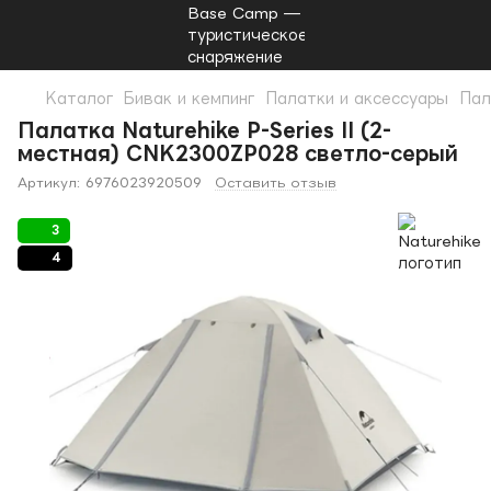
Каталог
Бивак и кемпинг
Палатки и аксессуары
Пал
Палатка Naturehike P-Series II (2-
местная) CNK2300ZP028 светло-серый
Артикул:
6976023920509
Оставить отзыв
3
4