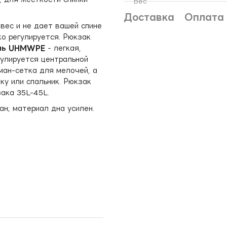
Вес
Доставка
Оплата
вес и не дает вашей спине
ко регулируется. Рюкзак
нь UHMWPE
- легкая,
гулируется центральной
ман-сетка для мелочей, а
ку или спальник. Рюкзак
ака 35L-45L.
ан; материал дна усилен.