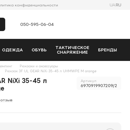
UA
RU
литика конфиденциальности
050-595-06-04
ТАКТИЧЕСКОЕ
ОДЕЖДА
ОБУВЬ
БРЕНДЫ
СНАРЯЖЕНИЕ
кемпинг
Рюкзаки и аксессуары
Рюкзак 3F UL GEAR NiXi 35-45 л UHMWPE M orange
R NiXi 35-45 л
Артикул
6970919907209/2
ge
 отзыв