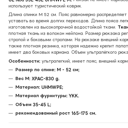
используют туристический коврик.
Длина спинки M 52 см. Пояс равномерно распределяет 
уставать во время долгих переходов. Длина пояса лег
изготовлен из высокопрочной водостойкой ткани.
Тка
плотная ткань из волокон нейлона. Размер рюкзака ре
стропой и боковыми стропами. На рюкзаке внешний кар
также плотная резинка, которая надежно крепит палат
имеет два боковых кармана. Объем ультралёгкого рюкз
Особенности:
ультралегкий; имеет пояс; внешний карм
Размер по спине: М - 52 см;
Вес М: XPAC-830 g.
Материал: UHMWPE;
Материал фурнитуры: YKK.
Объем 35-45 L;
рекомендованный рост 165-175 см.