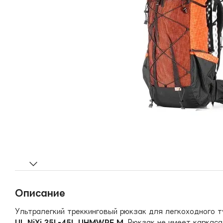
Описание
Ультралегкий треккинговый рюкзак для легкоходного 
UL NiXi 35L-45L UHMWPE M.
Рюкзак не имеет каркаса