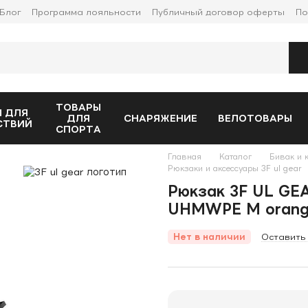
Блог
Программа лояльности
Публичный договор оферты
По
ТОВАРЫ
 ДЛЯ
ДЛЯ
СНАРЯЖЕНИЕ
ВЕЛОТОВАРЫ
СТВИЙ
СПОРТА
Главная
Каталог
Бивак и 
Рюкзаки и аксессуары 3F ul gear
Рюкзак 3F UL GEA
UHMWPE M oran
Нет в наличии
Оставить