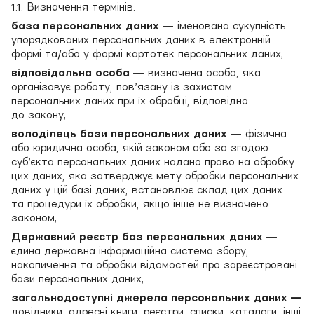
1.1. Визначення термінів:
база персональних даних
— іменована сукупність
упорядкованих персональних даних в електронній
формі та/або у формі картотек персональних даних;
відповідальна особа
— визначена особа, яка
організовує роботу, пов’язану із захистом
персональних даних при їх обробці, відповідно
до закону;
володілець бази персональних даних
— фізична
або юридична особа, якій законом або за згодою
суб’єкта персональних даних надано право на обробку
цих даних, яка затверджує мету обробки персональних
даних у цій базі даних, встановлює склад цих даних
та процедури їх обробки, якщо інше не визначено
законом;
Державний реєстр баз персональних даних
—
єдина державна інформаційна система збору,
накопичення та обробки відомостей про зареєстровані
бази персональних даних;
загальнодоступні джерела персональних даних —
довідники, адресні книги, реєстри, списки, каталоги, інші