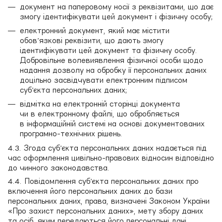
документ на паперовому носії з реквізитами, що дає
змогу ідентифікувати цей документ і фізичну особу;
електронний документ, який має містити
обов’язкові реквізити, що дають змогу
ідентифікувати цей документ та фізичну особу.
Добровільне волевиявлення фізичної особи щодо
надання дозволу на обробку її персональних даних
доцільно засвідчувати електронним підписом
суб’єкта персональних даних;
відмітка на електронній сторінці документа
чи в електронному файлі, що обробляється
в інформаційній системі на основі документованих
програмно-технічних рішень.
4.3. Згода суб’єкта персональних даних надається під
час оформлення цивільно-правових відносин відповідно
до чинного законодавства.
4.4. Повідомлення суб’єкта персональних даних про
включення його персональних даних до бази
персональних даних, права, визначені Законом України
«Про захист персональних даних», мету збору даних
та осіб, яким передаються його персональні дані