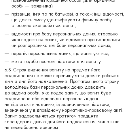
повноваженням юридичної особи (для юридичної
особи — заявника);
прізвище, ім'я та по батькові, а також інші відомості,
що дають змогу ідентифікувати фізичну особу,
стосовно якої робиться запит;
відомості про базу персональних даних, стосовно
якої подається запит, чи відомості про володільця
чи розпорядника цієї бази персональних даних;
перелік персональних даних, що запитуються;
мета та/або правові підстави для запиту.
6.5. Строк вивчення запиту на предмет його
задоволення не може перевищувати десяти робочих
днів з дня його надходження. Протягом цього строку
володілець бази персональних даних доводить
до відома особи, яка подає запит, що запит буде
задоволене або відповідні персональні дані
не підлягають наданню, із зазначенням підстави,
визначеної у відповідному нормативно-правовому акті.
Запит задовольняється протягом тридцяти
календарних днів з дня його надходження, якщо інше
не передбачено законом.