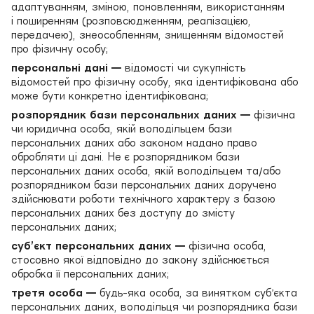
адаптуванням, зміною, поновленням, використанням
і поширенням (розповсюдженням, реалізацією,
передачею), знеособленням, знищенням відомостей
про фізичну особу;
персональні дані —
відомості чи сукупність
відомостей про фізичну особу, яка ідентифікована або
може бути конкретно ідентифікована;
розпорядник бази персональних даних —
фізична
чи юридична особа, якій володільцем бази
персональних даних або законом надано право
обробляти ці дані. Не є розпорядником бази
персональних даних особа, якій володільцем та/або
розпорядником бази персональних даних доручено
здійснювати роботи технічного характеру з базою
персональних даних без доступу до змісту
персональних даних;
суб’єкт персональних даних —
фізична особа,
стосовно якої відповідно до закону здійснюється
обробка її персональних даних;
третя особа —
будь-яка особа, за винятком суб’єкта
персональних даних, володільця чи розпорядника бази