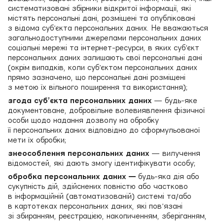
систематизовані збірники відкритої інформації, які
містять персональні дані, розміщені та опубліковані
з відома суб’єкта персональних даних. Не вважаються
загальнодоступними джерелами персональних даних
соціальні мережі та інтернет-ресурси, в яких суб’єкт
персональних даних залишають свої персональні дані
(окрім випадків, коли суб’єктом персональних даних
прямо зазначено, що персональні дані розміщені
з метою їх вільного поширення та використання);
згода суб’єкта персональних даних
— будь-яке
документоване, добровільне волевиявлення фізичної
особи щодо надання дозволу на обробку
її персональних даних відповідно до сформульованої
мети їх обробки;
знеособлення персональних даних
— вилучення
відомостей, які дають змогу ідентифікувати особу;
обробка персональних даних —
будь-яка дія або
сукупність дій, здійснених повністю або частково
в інформаційній (автоматизованій) системі та/або
в картотеках персональних даних, які пов’язані
зі збиранням, реєстрацією, накопиченням, зберіганням,