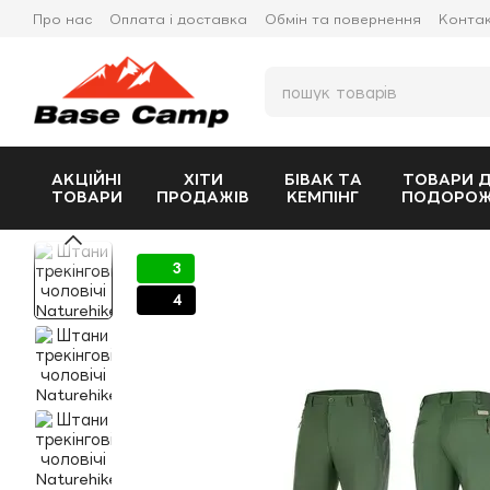
Перейти до основного контенту
Про нас
Оплата і доставка
Обмін та повернення
Конта
АКЦІЙНІ
ХІТИ
БІВАК ТА
ТОВАРИ 
ТОВАРИ
ПРОДАЖІВ
КЕМПІНГ
ПОДОРО
3
4