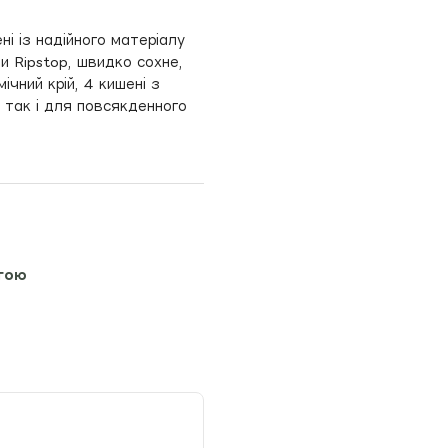
ені із надійного матеріалу
и Ripstop, швидко сохне,
ічний крій, 4 кишені з
 так і для повсякденного
гою