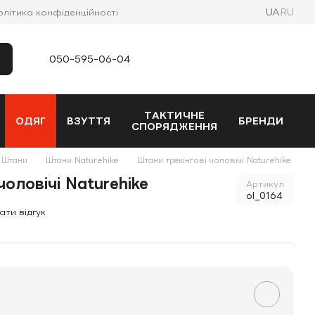
UA
RU
олітика конфіденційності
050-595-06-04
ТАКТИЧНЕ
ОДЯГ
ВЗУТТЯ
БРЕНДИ
СПОРЯДЖЕННЯ
Штани
Штани Naturehike
Штани трекінгові чоловічі Naturehike
чоловічі Naturehike
Артикул
ol_0164
ати відгук