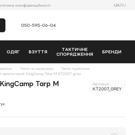
UA
RU
олітика конфіденційності
050-595-06-04
ТАКТИЧНЕ
ОДЯГ
ВЗУТТЯ
БРЕНДИ
СПОРЯДЖЕННЯ
кемпінг
Тенти та аксесуари
Тенти туристичні
т кемпінговий KingCamp Tarp M KT2007 grey
 KingCamp Tarp M
Артикул
KT2007_GREY
гук