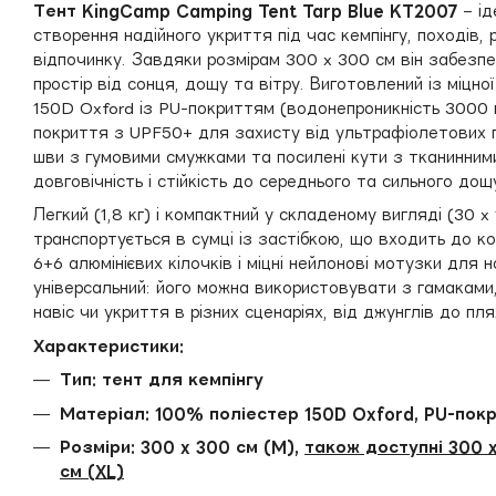
Тент KingCamp Camping Tent Tarp Blue KT2007
– ід
створення надійного укриття під час кемпінгу, походів,
відпочинку. Завдяки розмірам 300 x 300 см він забезп
простір від сонця, дощу та вітру. Виготовлений із міцно
150D Oxford із PU-покриттям (водонепроникність 3000 
покриття з UPF50+ для захисту від ультрафіолетових п
шви з гумовими смужками та посилені кути з тканинни
довговічність і стійкість до середнього та сильного дощ
Легкий (1,8 кг) і компактний у складеному вигляді (30 x 
транспортується в сумці із застібкою, що входить до к
6+6 алюмінієвих кілочків і міцні нейлонові мотузки для на
універсальний: його можна використовувати з гамаками,
навіс чи укриття в різних сценаріях, від джунглів до пля
Характеристики:
Тип: тент для кемпінгу
Матеріал: 100% поліестер 150D Oxford, PU-пок
Розміри: 300 x 300 см (M),
також доступні 300 x
см (XL)