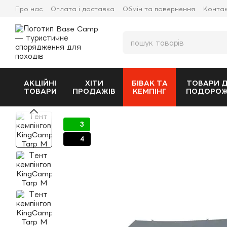
Перейти до основного контенту
Про нас
Оплата і доставка
Обмін та повернення
Конта
АКЦІЙНІ
ХІТИ
БІВАК ТА
ТОВАРИ 
ТОВАРИ
ПРОДАЖІВ
КЕМПІНГ
ПОДОРО
3
4