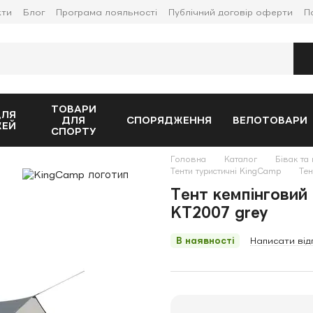
кти
Блог
Програма лояльності
Публічний договір оферти
П
ТОВАРИ
ДЛЯ
ДЛЯ
СПОРЯДЖЕННЯ
ВЕЛОТОВАРИ
ЖЕЙ
СПОРТУ
Головна
Каталог
Бівак та 
Тенти туристичні KingCamp
Тен
Тент кемпінговий
KT2007 grey
В наявності
Написати від