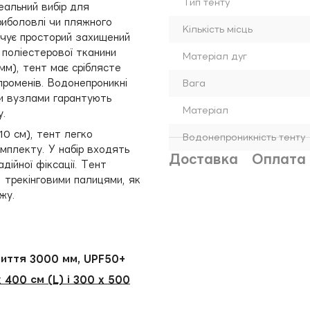
Тип тенту
еальний вибір для
 риболовлі чи пляжного
Кількість місць
ечує просторий захищений
ї поліестерової тканини
Матеріал дуг
мм), тент має сріблясте
роменів. Водонепроникні
Вага
ми вузлами гарантують
Матеріал
у.
10 см), тент легко
Водонепроникність тенту
омплекту. У набір входять
Доставка
Оплата
дійної фіксації. Тент
 трекінговими палицями, як
жу.
риття 3000 мм, UPF50+
 400 см (L) і 300 x 500