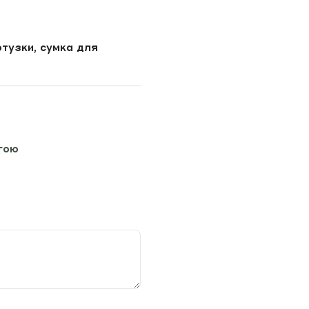
отузки, сумка для
гою