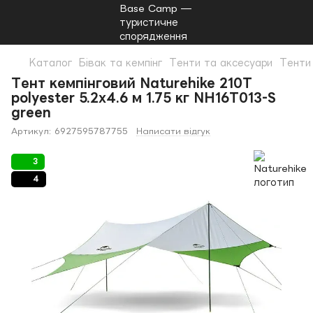
Каталог
Бівак та кемпінг
Тенти та аксесуари
Тенти 
Тент кемпінговий Naturehike 210T
polyester 5.2х4.6 м 1.75 кг NH16T013-S
green
Артикул:
6927595787755
Написати відгук
3
4