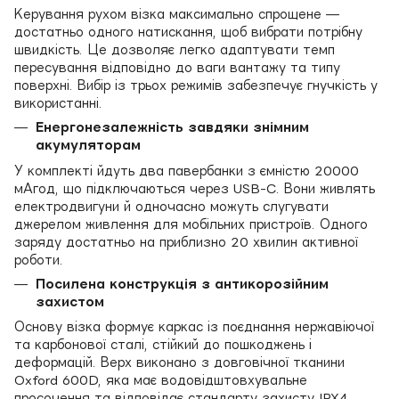
Керування рухом візка максимально спрощене —
достатньо одного натискання, щоб вибрати потрібну
швидкість. Це дозволяє легко адаптувати темп
пересування відповідно до ваги вантажу та типу
поверхні. Вибір із трьох режимів забезпечує гнучкість у
використанні.
Енергонезалежність завдяки знімним
акумуляторам
У комплекті йдуть два павербанки з ємністю 20000
мАгод, що підключаються через USB-C. Вони живлять
електродвигуни й одночасно можуть слугувати
джерелом живлення для мобільних пристроїв. Одного
заряду достатньо на приблизно 20 хвилин активної
роботи.
Посилена конструкція з антикорозійним
захистом
Основу візка формує каркас із поєднання нержавіючої
та карбонової сталі, стійкий до пошкоджень і
деформацій. Верх виконано з довговічної тканини
Oxford 600D, яка має водовідштовхувальне
просочення та відповідає стандарту захисту IPX4.