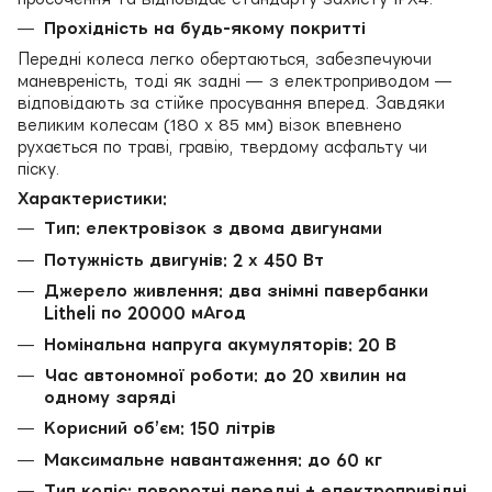
Прохідність на будь-якому покритті
Передні колеса легко обертаються, забезпечуючи
маневреність, тоді як задні — з електроприводом —
відповідають за стійке просування вперед. Завдяки
великим колесам (180 х 85 мм) візок впевнено
рухається по траві, гравію, твердому асфальту чи
піску.
Характеристики:
Тип: електровізок з двома двигунами
Потужність двигунів: 2 х 450 Вт
Джерело живлення: два знімні павербанки
Litheli по 20000 мАгод
Номінальна напруга акумуляторів: 20 В
Час автономної роботи: до 20 хвилин на
одному заряді
Корисний об’єм: 150 літрів
Максимальне навантаження: до 60 кг
Тип коліс: поворотні передні + електропривідні