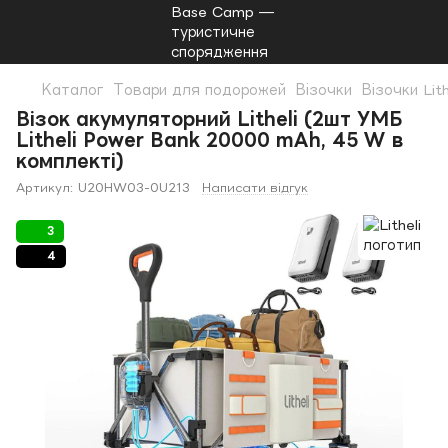
Каталог
Товари для подорожей
Візочки
Візочки Lith
Візок акумуляторний Litheli (2шт УМБ
Litheli Power Bank 20000 mAh, 45 W в
комплекті)
Артикул:
U20HW03-0U213
Написати відгук
3
4