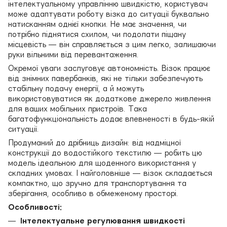
інтелектуальному управлінню швидкістю, користувач
може адаптувати роботу візка до ситуації буквально
натисканням однієї кнопки. Не має значення, чи
потрібно піднятися схилом, чи подолати піщану
місцевість — він справляється з цим легко, залишаючи
руки вільними від перевантаження.
Окремої уваги заслуговує автономність. Візок працює
від знімних павербанків, які не тільки забезпечують
стабільну подачу енергії, а й можуть
використовуватися як додаткове джерело живлення
для ваших мобільних пристроїв. Така
багатофункціональність додає впевненості в будь-якій
ситуації.
Продуманий до дрібниць дизайн: від надміцної
конструкції до водостійкого текстилю — робить цю
модель ідеальною для щоденного використання у
складних умовах. І найголовніше — візок складається
компактно, що зручно для транспортування та
зберігання, особливо в обмеженому просторі.
Особливості:
Інтелектуальне регулювання швидкості