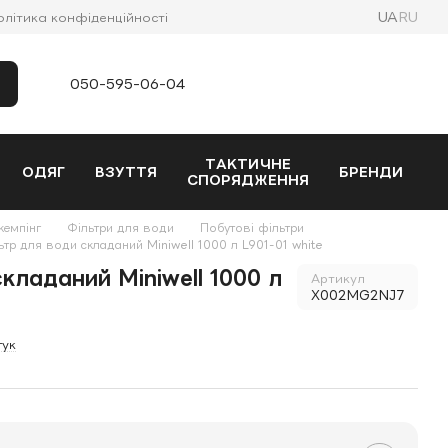
UA
RU
олітика конфіденційності
050-595-06-04
ТАКТИЧНЕ
ОДЯГ
ВЗУТТЯ
БРЕНДИ
СПОРЯДЖЕННЯ
кемпінг
Фільтри для води
Побутові фільтри
ьтр для води складаний Miniwell 1000 л L901-01 white
кладаний Miniwell 1000 л
Артикул
X002MG2NJ7
гук