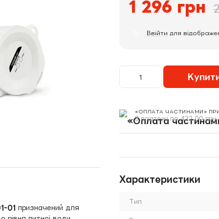
1 296 грн
2
%
Ввійти
для відображе
Купит
«ОПЛАТА ЧАСТИНАМИ» ПР
3 платежі по 432.00 грн
Характеристики
Тип
01-01
призначений для
до рівня питної води.