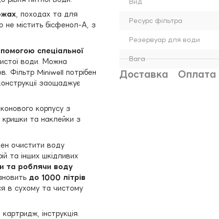
Вид
ожах
, походах та для
Ресурс фільтра
о не містить бісфенол-А, з
Резервуар для води
опомогою спеціальної
Вага
чистої води. Можна
. Фільтр Miniwell потрібен
Доставка
Оплата
 конструкції заощаджує
іконового корпусу з
ї кришки та наклейки з
ен очистити воду
рій та інших шкідливих
ли та роблячи воду
тановить
до 1000 літрів
ся в сухому та чистому
 картридж, інструкція.