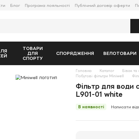
кти
Блог
Програма лояльності
Публічний договір оферти
П
ТОВАРИ
ДЛЯ
ДЛЯ
СПОРЯДЖЕННЯ
ВЕЛОТОВАРИ
ЖЕЙ
СПОРТУ
Головна
Каталог
Бівак та 
Побутові фільтри Miniwell
Філ
Фільтр для води с
L901-01 white
В наявності
Написати від