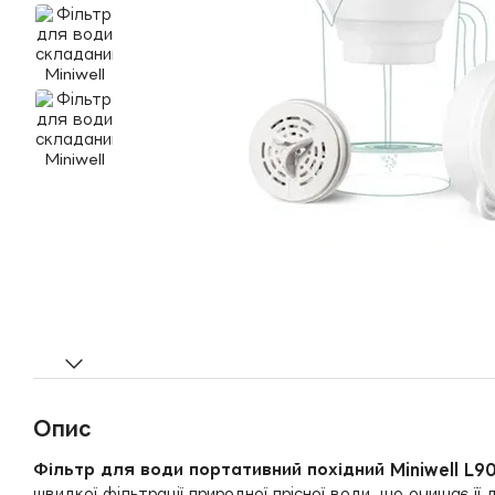
Опис
Фільтр для води портативний похідний Miniwell L9
швидкої фільтрації природної прісної води, що очищає її 