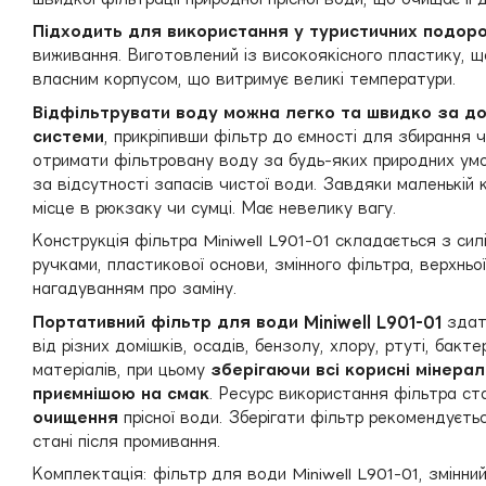
Підходить для використання у туристичних подор
виживання. Виготовлений із високоякісного пластику, щ
власним корпусом, що витримує великі температури.
Відфільтрувати воду можна легко та швидко за д
системи
, прикріпивши фільтр до ємності для збирання 
отримати фільтровану воду за будь-яких природних умов
за відсутності запасів чистої води. Завдяки маленькій
місце в рюкзаку чи сумці. Має невелику вагу.
Конструкція фільтра Miniwell L901-01 складається з сил
ручками, пластикової основи, змінного фільтра, верхньо
нагадуванням про заміну.
Портативний фільтр для води Miniwell L901-01
здат
від
різних домішків, осадів, бензолу, хлору, ртуті, бакте
матеріалів, при цьому
зберігаючи всі корисні мінера
приємнішою на смак
. Ресурс використання фільтра с
очищення
прісної води. Зберігати фільтр рекомендуєть
стані після промивання.
Комплектація: фільтр для води Miniwell L901-01, змінний