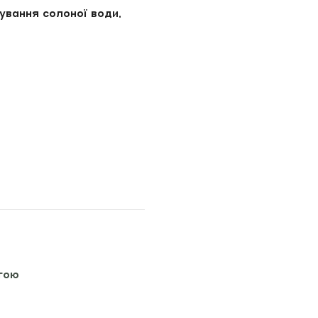
рування солоної води.
гою