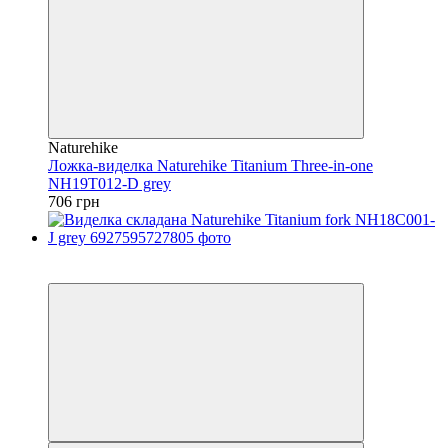
Naturehike
Ложка-виделка Naturehike Titanium Three-in-one
NH19T012-D grey
706 грн
3
4