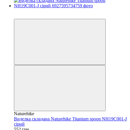
3
4
Naturehike
Виделка складана Naturehike Titanium spoon NH19C001-J
сірий
552 грн