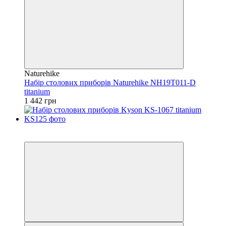
Naturehike
Набір столових приборів Naturehike NH19T011-D
titanium
1 442 грн
3
4