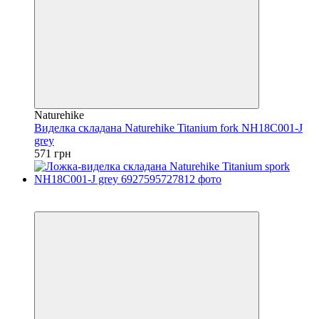
Naturehike
Виделка складана Naturehike Titanium fork NH18C001-J
grey
571 грн
3
4