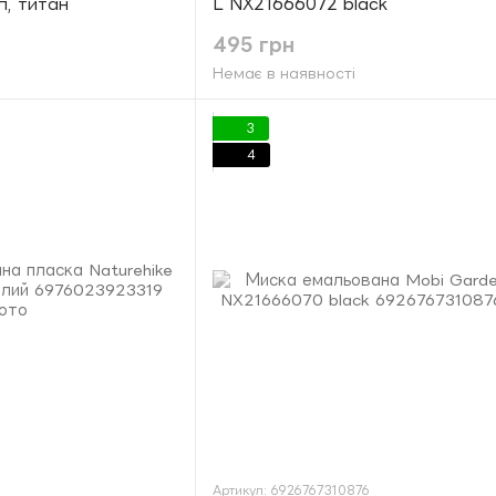
, титан
L NX21666072 black
495 грн
Немає в наявності
3
4
Артикул: 6926767310876