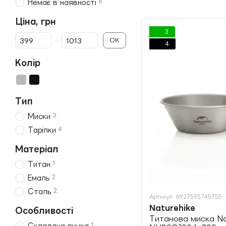
6
Немає в наявності
Ціна, грн
3
Від Ціна, грн
До Ціна, грн
ОК
4
Колір
Тип
3
Миски
4
Тарілки
Матеріал
1
Титан
2
Емаль
2
Сталь
Артикул: 6927595745755
Naturehike
Особливості
Титанова миска Na
1
Складана ручка