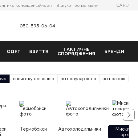
UA
RU
олітика конфіденційності
Відгуки про магазин
050-595-06-04
ТАКТИЧНЕ
ОДЯГ
ВЗУТТЯ
БРЕНДИ
СПОРЯДЖЕННЯ
жче
спочатку дешевше
за популярністю
за назвою
ери
Термобокси
Автохолодильники
Миски та
і
тарілки