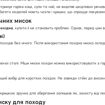
итримує гарячі каші, супи та чай, не виділяє шкідливих речо
 багато моделей мають чохли і кришки, що спрощує пакуванн
чних мисок
охідна
, купити її не становить проблем. Однак, перед цим 
ві)
і походів без нічого. Після використання похідна миска скла
іючої сталі. Міцні миски похідні можна використовувати з га
роший вибір для коротких поїздок. Не завжди стійкі до висок
кришкою зручна для зберігання залишків їжі, захисту від пил
иску для походу