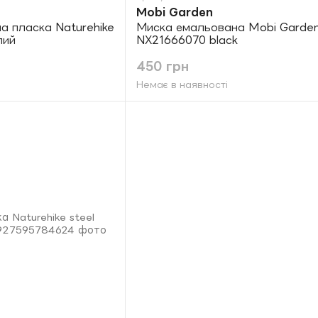
Mobi Garden
а пласка Naturehike
Миска емальована Mobi Garden 
лий
NX21666070 black
450 грн
Немає в наявності