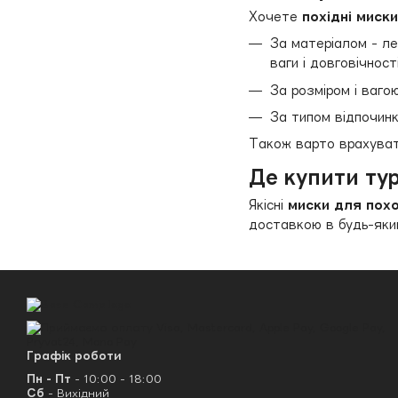
Хочете
похідні миск
За матеріалом - лег
ваги і довговічності
За розміром і ваго
За типом відпочинк
Також варто врахувати
Де купити тур
Якісні
миски для пох
доставкою в будь-який
Графік роботи
Пн - Пт
- 10:00 - 18:00
Сб
- Вихідний