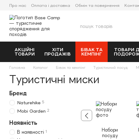
Перейти до основного контенту
Про нас
Оплата і доставка
Обмін та повернення
Конта
Прокат спорядження
АКЦІЙНІ
ХІТИ
БІВАК ТА
ТОВАРИ 
ТОВАРИ
ПРОДАЖІВ
КЕМПІНГ
ПОДОРО
Головна
Каталог
Бівак та кемпінг
Туристичний посуд
М
Туристичні миски
Бренд
5
Naturehike
2
Mobi Garden
Наявність
Набори
1
В наявності
посуду