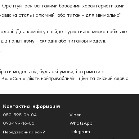
я? Орієнтуйтеся за такими базовими характеристиками:
жавіюча сталь і алюміній, або титан - для мінімальної
моделі. Для кемпінгу підійде туристична миска побільше.
в і альпінізму - складні або титанові моделі.
.
брати модель під будь-які умови, і отримати з
 BaseCamp діють найпривабливіші ціни та якісний сервіс.
Контактна інформація
050-595-06-04
Viber
093-199-16-06
WhatsApp
Telegram
Передзвонити вам?