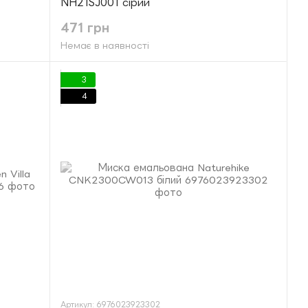
NH21SJ001 сірий
471 грн
Немає в наявності
3
4
Артикул: 6976023923302