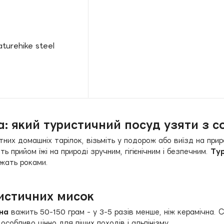
turehike steel
а: який туристичний посуд узяти з 
ітних домашніх тарілок, візьміть у подорож або виїзд на при
ять прийом їжі на природі зручним, гігієнічним і безпечним.
Тур
жать роками.
истичних мисок
на
важить 50-150 грам - у 3-5 разів менше, ніж керамічна.
собливо цінно для піших походів і альпінізму.