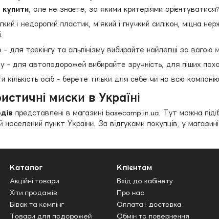
и купити
, але не знаєте, за якими критеріями орієнтуватис
кий і недорогий пластик, м'який і гнучкий силікон, міцна нер
.
ю - для трекінгу та альпінізму вибирайте найлегші за вагою 
у - для автоподорожей вибирайте зручність, для піших поході
 кількість осіб - берете тільки для себе чи на всю компанію
истичні миски в Україні
одів
представлені в магазині basecamp.in.ua. Тут можна піді
 населений пункт України. За відгуками покупців, у магазині
Каталог
Клієнтам
Акційні товари
Вхід до кабінету
Хіти продажів
Про нас
Бівак та кемпінг
Оплата і доставка
Товари для подорожей
Обмін та повернення