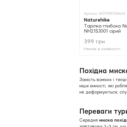
Артикул: 6927595784624
Naturehike
Тарілка глибока Na
NH21SJ001 сірий
399 грн
Немає в наявності
Похідна миск
Замість важких і тенд
міцні ємності, які робл
не деформуються, слу
Переваги тур
Середня
миска похід
завтовшки 2-3 см, що о