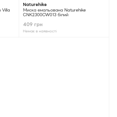
Naturehike
Villa
Миска емальована Naturehike
CNK2300CW013 білий
409 грн
Немає в наявності