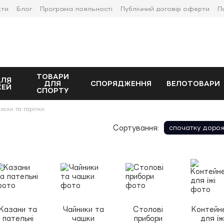
кти
Блог
Програма лояльності
Публічний договір оферти
П
ТОВАРИ
ДЛЯ
ДЛЯ
СПОРЯДЖЕННЯ
ВЕЛОТОВАРИ
ЖЕЙ
СПОРТУ
иски та тарілки
Сортування:
спочатку доро
Казани та
Чайники та
Столові
Контейн
пательні
чашки
прибори
для їж