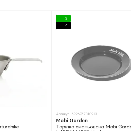
3
4
Артикул: 6926767310913
Mobi Garden
turehike
Тарілка емальована Mobi Garden