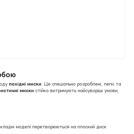
собою
роду
похідні миски
. Це спеціально розроблені, легкі та
истичні миски
стійко витримують найсуворіші умови,
 Складні моделі перетворюються на плоский диск