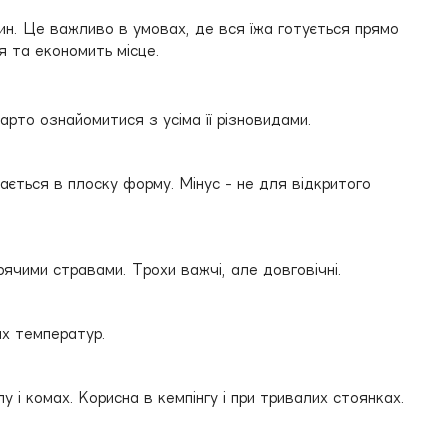
вин. Це важливо в умовах, де вся їжа готується прямо
я та економить місце.
варто ознайомитися з усіма її різновидами.
дається в плоску форму. Мінус - не для відкритого
рячими стравами. Трохи важчі, але довговічні.
их температур.
у і комах. Корисна в кемпінгу і при тривалих стоянках.