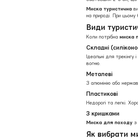
Миска туристична
в
на природі. При цьому
Види туристи
Коли потрібна
миска п
Складні (силіконо
Ідеальні для трекінгу 
вогню.
Металеві
З алюмінію або нержав
Пластикові
Недорогі та легкі. Хо
З кришками
Миска для походу
з 
Як вибрати м