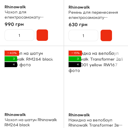
Rhinowalk
Rhinowalk
Чохол для
Ремінь для перенесення
електросамокату
електросамокату
Rhinowalk Scooter RF085
Rhinowalk SK200 black
990 грн
630 грн
black
−40%
−15%
3
3
4
4
Rhinowalk
Rhinowalk
Чохол на шатун Rhinowalk
Накидка на велобаул
RM264 black
Rhinowalk Transformer 3в1