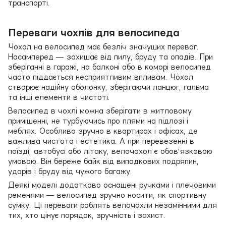
транспорті.
Переваги чохлів для велосипеда
Чохол на велосипед має безліч значущих переваг.
Насамперед — захищає від пилу, бруду та опадів. При
зберіганні в гаражі, на балконі або в коморі велосипед
часто піддається несприятливим впливам. Чохол
створює надійну оболонку, зберігаючи ланцюг, гальма
та інші елементи в чистоті.
Велосипед в чохлі можна зберігати в житловому
приміщенні, не турбуючись про плями на підлозі і
меблях. Особливо зручно в квартирах і офісах, де
важлива чистота і естетика. А при перевезенні в
поїзді, автобусі або літаку, велочохол є обов'язковою
умовою. Він береже байк від випадкових подряпин,
ударів і бруду від чужого багажу.
Деякі моделі додатково оснащені ручками і плечовими
ременями — велосипед зручно носити, як спортивну
сумку. Ці переваги роблять велочохли незамінними для
тих, хто цінує порядок, зручність і захист.