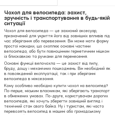
Чохол для велосипеда: захист,
зручність і транспортування в будь-якій
ситуації
Чохол для велосипеда — це захисний аксесуар,
призначений для укриття його від зовнішніх впливів під
час зберігання або перевезення. Він може мати форму
простої накидки, що охоплює основні частини
велосипеда, або бути повноцінним герметичним мішком
із блискавкою та ручками для перенесення.
Основні функції велочохла — це захист від пилу,
бруду, дощу і механічних пошкоджень. Він необхідний як
в повсякденній експлуатації, так і при зберіганні
велосипеда в міжсезоння.
Кому особливо необхідно купити чохол на велосипед?
По-перше, міським власникам, які зберігають транспорт
в обмежених умовах. По-друге, користувачам дорогих
велосипедів, які хочуть зберегти зовнішній вигляд і
технічний стан свого байка. Ну і туристам, які часто
перевозять велосипед в машині або громадському