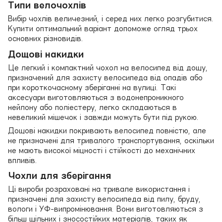
Типи велочохлів
Вибір чохлів величезний, і серед них легко розгубитися.
Купити оптимальний варіант допоможе огляд трьох
основних різновидів.
Дощові накидки
Це легкий і компактний чохол на велосипед від дощу,
призначений для захисту велосипеда від опадів або
при короткочасному зберіганні на вулиці. Такі
аксесуари виготовляються з водонепроникного
нейлону або поліестеру, легко складаються в
невеликий мішечок і завжди можуть бути під рукою.
Дощові накидки покривають велосипед повністю, але
не призначені для тривалого транспортування, оскільки
не мають високої міцності і стійкості до механічних
впливів.
Чохли для зберігання
Ці вироби розраховані на тривале використання і
призначені для захисту велосипеда від пилу, бруду,
вологи і УФ-випромінювання. Вони виготовляються з
більш щільних і зносостійких матеріалів, таких як