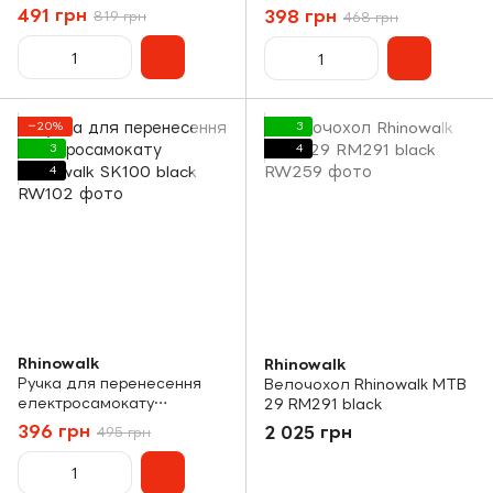
70л F001 yellow
491 грн
398 грн
819 грн
468 грн
−20%
3
3
4
4
Rhinowalk
Rhinowalk
Ручка для перенесення
Велочохол Rhinowalk MTB
електросамокату
29 RM291 black
Rhinowalk SK100 black
396 грн
2 025 грн
495 грн