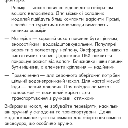
Розмір — чохол повинен відповідати габаритам
вашого велосипеда. Для міських і складних
моделей підійдуть більш компактні варіанти. Гірські,
шосейні та туристичні велосипеди вимагають
великих розмірів.
Матеріал — хороший чохол повинен бути щільним,
зносостійким і водовідштовхувальним. Популярні
варіанти з поліестеру, нейлону, Оксфорда та інших
синтетичних тканин. Додаткове ПВХ-покриття
покращує захист від вологи. Блискавки і шви повинні
бути міцними, а елементи кріплення — надійними.
Призначення — для сезонного зберігання потрібен
щільний водонепроникний чохол. Для частої міської
їзди — легкий дощовик. Для поїздок за місто і
подорожей — посилений варіант для
транспортування з ручками і стяжками.
Вибираючи чохол, не забувайте перевіряти, наскільки
він зручний у складанні та транспортуванні. Деякі
моделі комплектуються сумкою для зберігання самого
аксесуара, що особливо зручно.