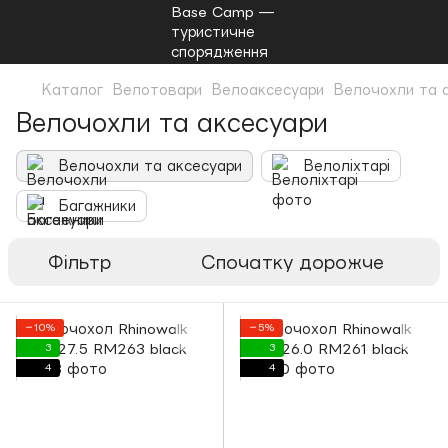
Каталог
Велотовари
Велоаксесуари
Велочохли та 
Велочохли та аксесуари
Велочохли та аксесуари
Велоліхтарі
Багажники
Фільтр
Спочатку дорожче
−10%
−5%
3
3
4
4