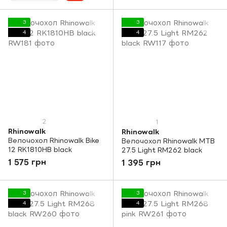
3
3
4
4
2
1
Rhinowalk
Rhinowalk
Велочохол Rhinowalk Bike
Велочохол Rhinowalk MTB
12 RK1810HB black
27.5 Light RM262 black
1 575 грн
1 395 грн
3
3
4
4