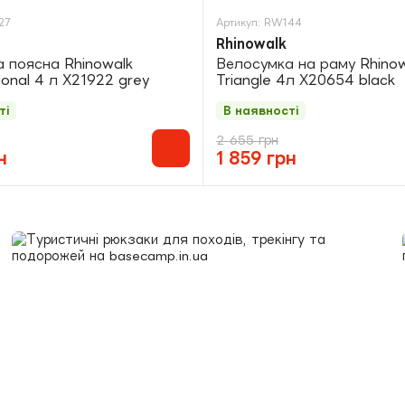
27
Артикул: RW144
Rhinowalk
 поясна Rhinowalk
Велосумка на раму Rhinow
ional 4 л X21922 grey
Triangle 4л X20654 black
ті
В наявності
2 655 грн
н
1 859 грн