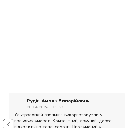
Рудік Амаяк Валерійович
20.04.2026 в 09:57
Ультралегкий спальник використовував у
польових умовах. Компактний, зручний, добре
підходить на теплі сезони. Продуманий у