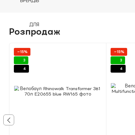
Розпродаж
−15%
−15%
3
3
4
4