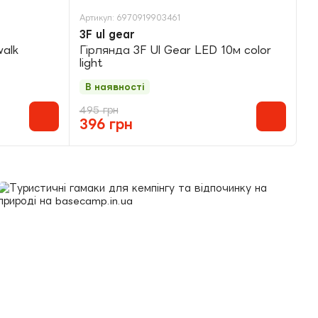
Артикул: 6970919903461
Ар
3F ul gear
K
alk
Гірлянда 3F Ul Gear LED 10м color
С
light
bl
В наявності
В
495 грн
63
396 грн
5