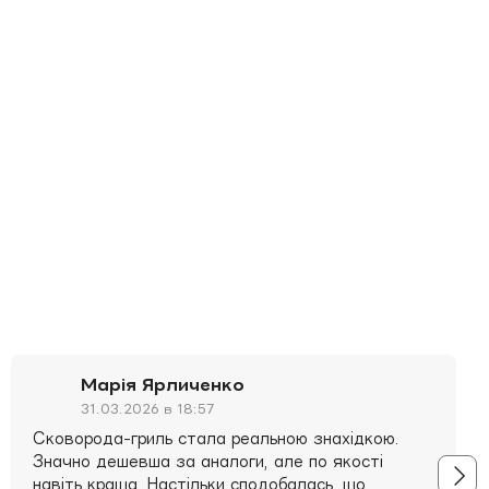
Марія Ярличенко
31.03.2026 в 18:57
Сковорода-гриль стала реальною знахідкою.
Значно дешевша за аналоги, але по якості
навіть краща. Настільки сподобалась, що