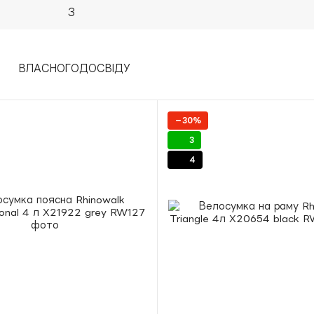
−30%
3
4