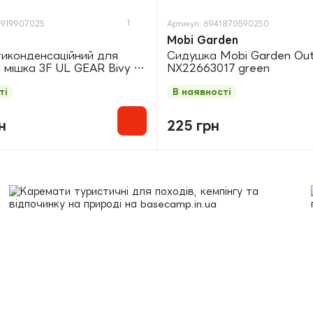
1
0919907025
Артикул: 6941870590250
Mobi Garden
иконденсаційний для
Сидушка Mobi Garden Out
 мішка 3F UL GEAR Bivy B
NX22663017 green
ite
ті
В наявності
н
225 грн