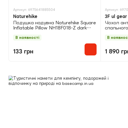
Артикул: 6975641885504
Артикул: 697
Naturehike
3F ul gear
Подушка надувна Naturehike Square
Чохол ант
Inflatable Pillow NH18F018-Z dark
спального
blue
TYVEK wh
В наявності
В наявнос
133 грн
1 890 гр