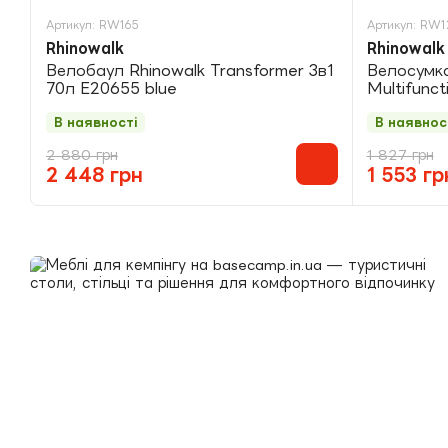
Артикул: RW165
Артикул: RW1
Rhinowalk
Rhinowalk
Велобаул Rhinowalk Transformer 3в1
Велосумка
70л E20655 blue
Multifunct
В наявності
В наявнос
2 880 грн
1 827 грн
2 448 грн
1 553 гр