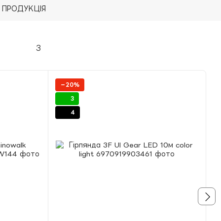
−20%
3
4