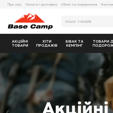
Перейти до основного контенту
Про нас
Оплата і доставка
Обмін та повернення
Конта
АКЦІЙНІ
ХІТИ
БІВАК ТА
ТОВАРИ 
ТОВАРИ
ПРОДАЖІВ
КЕМПІНГ
ПОДОРО