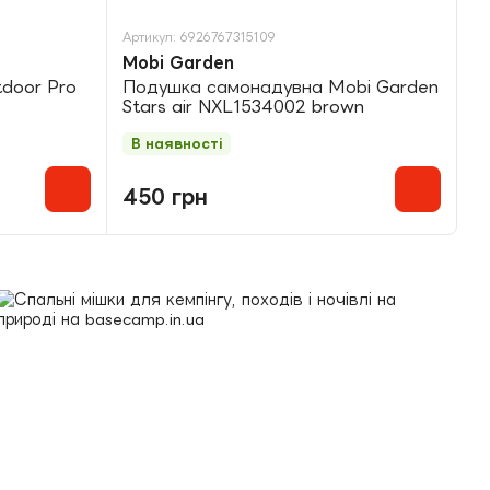
Артикул: 6926767315109
Ар
Mobi Garden
M
door Pro
Подушка самонадувна Mobi Garden
С
Stars air NXL1534002 brown
G
g
В наявності
В
450 грн
1