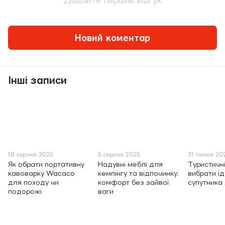
Додайте перший відгук
Новий коментар
Інші записи
18 серпня 2025
5 серпня 2025
31 липня 20
Як обрати портативну
Надувні меблі для
Туристичні
кавоварку Wacaco
кемпінгу та відпочинку:
вибрати і
для походу чи
комфорт без зайвої
супутника
подорожі
ваги