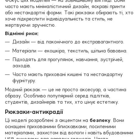
Фокус цих моделей — на зовнішньому вигляді. Вони
часто мають мінімалістичний дизайн, яскраві принти
або нестандартні форми. Такі рюкзаки обирають ті, хто
хоче підкреслити індивідуальність та стиль, не
жертвуючи зручністю.
Відмінні риси:
Дизайн — від лаконічного до екстравагантного.
Матеріали — екошкіра, текстиль, щільна бавовна.
Підходять для прогулянок, навчання, зустрічей,
заходів.
Часто мають приховані кишені та нестандартну
фурнітуру.
Модний рюкзак — це не просто аксесуар, а частина
образу. Особливо популярний серед підлітків,
студентів, дизайнерів та тих, хто цінує естетику.
Рюкзаки-антикрадії
Ці моделі розроблені з акцентом на
безпеку
. Вони
оснащені прихованими блискавками, посиленими
матеріалами, захистом від вологи і навіть вбудованими
USB-виходами для зарядки гаджетів. Часто