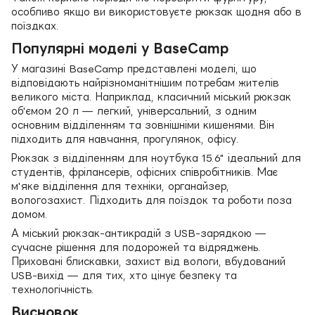
особливо якщо ви використовуєте рюкзак щодня або в
поїздках.
Популярні моделі у BaseCamp
У магазині BaseCamp представлені моделі, що
відповідають найрізноманітнішим потребам жителів
великого міста. Наприклад, класичний міський рюкзак
об'ємом 20 л — легкий, універсальний, з одним
основним відділенням та зовнішніми кишенями. Він
підходить для навчання, прогулянок, офісу.
Рюкзак з відділенням для ноутбука 15.6" ідеальний для
студентів, фрілансерів, офісних співробітників. Має
м'яке відділення для техніки, органайзер,
вологозахист. Підходить для поїздок та роботи поза
домом.
А міський рюкзак-антикрадій з USB-зарядкою —
сучасне рішення для подорожей та відряджень.
Приховані блискавки, захист від вологи, вбудований
USB-вихід — для тих, хто цінує безпеку та
технологічність.
Висновок