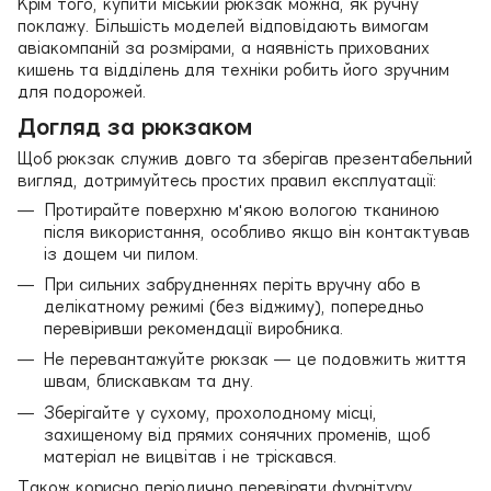
Крім того, купити міський рюкзак можна, як ручну
поклажу. Більшість моделей відповідають вимогам
авіакомпаній за розмірами, а наявність прихованих
кишень та відділень для техніки робить його зручним
для подорожей.
Догляд за рюкзаком
Щоб рюкзак служив довго та зберігав презентабельний
вигляд, дотримуйтесь простих правил експлуатації:
Протирайте поверхню м'якою вологою тканиною
після використання, особливо якщо він контактував
із дощем чи пилом.
При сильних забрудненнях періть вручну або в
делікатному режимі (без віджиму), попередньо
перевіривши рекомендації виробника.
Не перевантажуйте рюкзак — це подовжить життя
швам, блискавкам та дну.
Зберігайте у сухому, прохолодному місці,
захищеному від прямих сонячних променів, щоб
матеріал не вицвітав і не тріскався.
Також корисно періодично перевіряти фурнітуру,