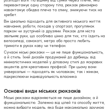
розподіл ваги. На відміну від сумки через плече, яка
перевантажує одну сторону тіла, рюкзак рівномірно
навантажує обидва плеча та спину, знижуючи тиск на
хребет.
Він ідеально підходить для активного міського життя:
навчання, роботи, походів у спортзал, прогулянок
парком чи зустрічей із друзями. Рюкзак для міста
звільняє руки, що особливо цінно для тих, хто їздить на
велосипеді, самокаті, метро або просто любить
тримати в руках каву чи телефон.
Сучасні міські рюкзаки — це не лише функціональність,
а й стиль. Їхній дизайн продуманий до дрібниць: від
мінімалістичних моделей у діловому стилі до яскравих
акцентів для креативних професій. При цьому вони
універсальні — підходять як чоловікам, так і жінкам,
підкреслюючи індивідуальність власника.
Основні види міських рюкзаків
Міські рюкзаки відрізняються не лише дизайном, а й
функціональністю. Залежно від цілей та способу життя,
можна вибрати модель, яка буде максимально зручною