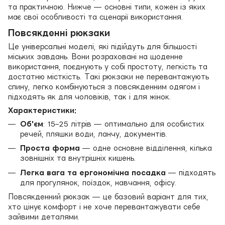
та практичною. Нижче — основні типи, кожен із яких
має свої особливості та сценарії використання.
Повсякденні рюкзаки
Це універсальні моделі, які підійдуть для більшості
міських завдань. Вони розраховані на щоденне
використання, поєднують у собі простоту, легкість та
достатню місткість. Такі рюкзаки не перевантажують
спину, легко комбінуються з повсякденним одягом і
підходять як для чоловіків, так і для жінок.
Характеристики:
Об'єм
: 15–25 літрів — оптимально для особистих
речей, пляшки води, ланчу, документів.
Проста форма
— одне основне відділення, кілька
зовнішніх та внутрішніх кишень.
Легка вага та ергономічна посадка
— підходять
для прогулянок, поїздок, навчання, офісу.
Повсякденний рюкзак — це базовий варіант для тих,
хто цінує комфорт і не хоче перевантажувати себе
зайвими деталями.