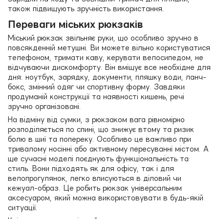
також підвищують зручність використання.
Переваги міських рюкзаків
Міський рюкзак звільняє руки, що особливо зручно в
повсякденній метушні. Ви можете вільно користуватися
телефоном, тримати каву, керувати велосипедом, не
відчуваючи дискомфорту. Він вміщує все необхідне для
дня: ноутбук, зарядку, документи, пляшку води, ланч-
бокс, змінний одяг чи спортивну форму. Завдяки
продуманій конструкції та наявності кишень, речі
зручно організовані.
На відміну від сумки, з рюкзаком вага рівномірно
розподіляється по спині, що знижує втому та ризик
болю в шиї та попереку. Особливо це важливо при
тривалому носінні або активному пересуванні містом. А
ще сучасні моделі поєднують функціональність та
стиль. Вони підходять як для офісу, так і для
велопрогулянок, легко вписуються в діловий чи
кежуал-образ. Це робить рюкзак універсальним
аксесуаром, який можна використовувати в будь-якій
ситуації.