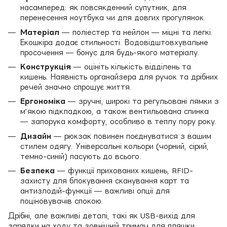
насамперед: як повсякденний супутник, для
перенесення ноутбука чи для довгих прогулянок.
Матеріал
— поліестер та нейлон — міцні та легкі.
Екошкіра додає стильності. Водовідштовхувальне
просочення — бонус для будь-якого матеріалу.
Конструкція
— оцініть кількість відділень та
кишень. Наявність органайзера для ручок та дрібних
речей значно спрощує життя.
Ергономіка
— зручні, широкі та регульовані лямки з
м'якою підкладкою, а також вентильована спинка
— запорука комфорту, особливо в теплу пору року.
Дизайн
— рюкзак повинен поєднуватися з вашим
стилем одягу. Універсальні кольори (чорний, сірий,
темно-синій) пасують до всього.
Безпека
— функції прихованих кишень, RFID-
захисту для блокування сканування карт та
антизлодій-функції — важливі опції для
поціновувачів спокою.
Дрібні, але важливі деталі, такі як USB-вихід для
зарядки на ходу та зовнішній тримач для пляшки,