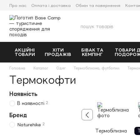
Перейти до основного контенту
Про нас
Оплата і доставка
Обмін та повернення
Конта
Прокат спорядження
АКЦІЙНІ
ХІТИ
БІВАК ТА
ТОВАРИ 
ТОВАРИ
ПРОДАЖІВ
КЕМПІНГ
ПОДОРО
Головна
Каталог
Одяг
Термобілизна, футболки
Термо
Термокофти
Наявність
2
В наявності
Бренд
2
Naturehike
Термобілизна