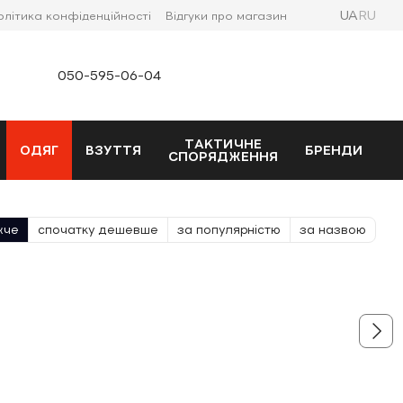
UA
RU
олітика конфіденційності
Відгуки про магазин
050-595-06-04
ТАКТИЧНЕ
ОДЯГ
ВЗУТТЯ
БРЕНДИ
СПОРЯДЖЕННЯ
жче
спочатку дешевше
за популярністю
за назвою