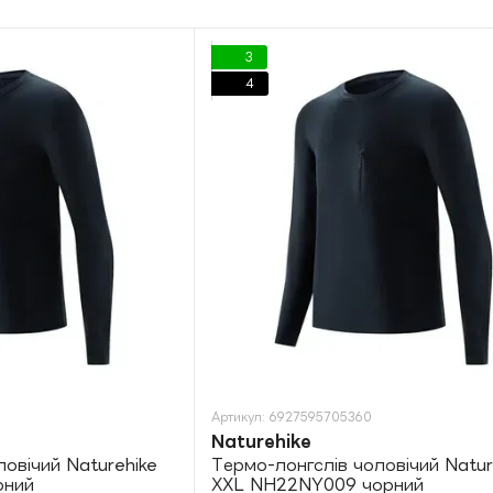
3
4
Артикул: 6927595705360
Naturehike
овічий Naturehike
Термо-лонгслів чоловічий Natur
рний
ХXL NH22NY009 чорний