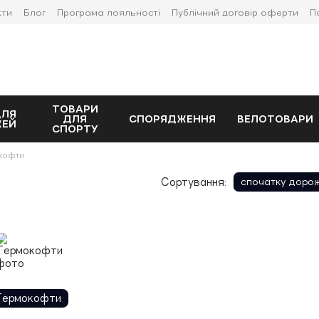
кти
Блог
Програма лояльності
Публічний договір оферти
П
ТОВАРИ
ДЛЯ
ДЛЯ
СПОРЯДЖЕННЯ
ВЕЛОТОВАРИ
ЖЕЙ
СПОРТУ
кофти
Сортування:
спочатку доро
Термокофти