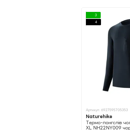
3
4
Артикул: 6927595705353
Naturehike
Термо-лонгслів чол
XL NH22NY009 чо