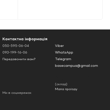
Контактна інформація
050-595-06-04
Viber
093-199-16-06
WhatsApp
Telegram
Передзвонити вам?
basecampua@gmail.com
вулиця Шумського, 3Г, Київ,
02098
(склад)
Мапа проїзду
Ми в соцмережах