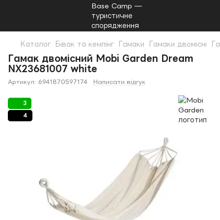
Каталог
Бівак та кемпінг
Гамаки
Гамаки двомісні
Га
Гамак двомісний Mobi Garden Dream
NX23681007 white
Артикул:
6941870597174
Написати відгук
3
4