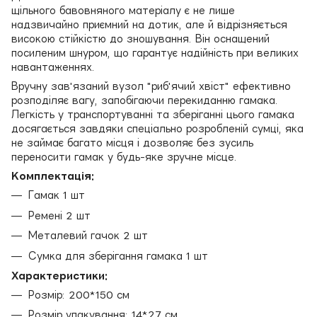
щільного бавовняного матеріалу є не лише
надзвичайно приємний на дотик, але й відрізняється
високою стійкістю до зношування. Він оснащений
посиленим шнуром, що гарантує надійність при великих
навантаженнях.
Вручну зав'язаний вузол "риб'ячий хвіст" ефективно
розподіляє вагу, запобігаючи перекиданню гамака.
Легкість у транспортуванні та зберіганні цього гамака
досягається завдяки спеціально розробленій сумці, яка
не займає багато місця і дозволяє без зусиль
переносити гамак у будь-яке зручне місце.
Комплектація:
Гамак 1 шт
Ремені 2 шт
Металевий гачок 2 шт
Сумка для зберігання гамака 1 шт
Характеристики:
Розмір: 200*150 см
Розмір упакування: 14*27 см