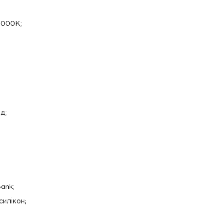
6000K;
д;
ank;
силікон;