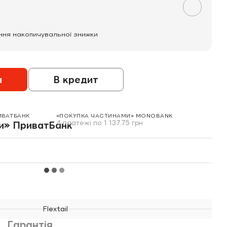
ння накопичувальної знижки
и
В кредит
ИВАТБАНК
«ПОКУПКА ЧАСТИНАМИ» MONOBANK
4 платежі по 1 137.75 грн
Flextail
Гарантія