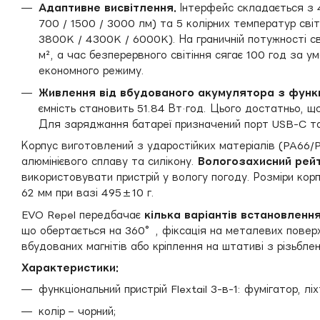
Адаптивне висвітлення.
Інтерфейс складається з 4 
700 / 1500 / 3000 лм) та 5 колірних температур сві
3800K / 4300K / 6000K). На граничній потужності с
м², а час безперервного світіння сягає 100 год за у
економного режиму.
Живлення від вбудованого акумулятора з функц
ємність становить 51.84 Вт·год. Цього достатньо, що
Для заряджання батареї призначений порт USB-C та
Корпус виготовлений з ударостійких матеріалів (PA66/
алюмінієвого сплаву та силікону.
Вологозахисний рейт
використовувати пристрій у вологу погоду. Розміри кор
62 мм при вазі 495±10 г.
EVO Repel передбачає
кілька варіантів встановленн
що обертається на 360°, фіксація на металевих повер
вбудованих магнітів або кріплення на штативі з різьблен
Характеристики:
функціональний пристрій Flextail 3-в-1: фумігатор, лі
колір – чорний;