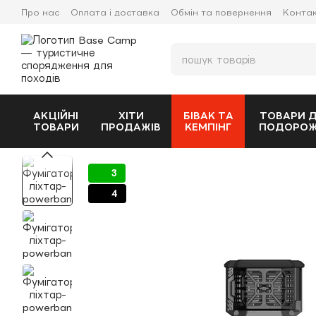
Перейти до основного контенту
Про нас
Оплата і доставка
Обмін та повернення
Конта
АКЦІЙНІ
ХІТИ
БІВАК ТА
ТОВАРИ 
ТОВАРИ
ПРОДАЖІВ
КЕМПІНГ
ПОДОРО
3
4