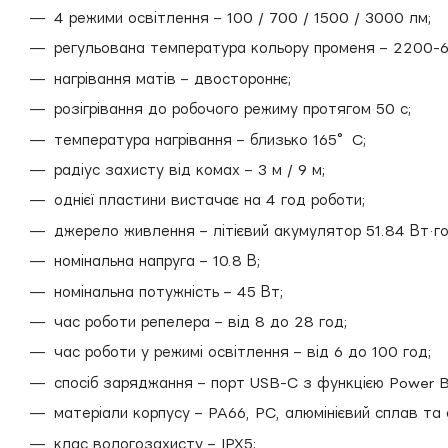
4 режими освітлення – 100 / 700 / 1500 / 3000 лм;
регульована температура кольору променя – 2200-
нагрівання матів – двостороннє;
розігрівання до робочого режиму протягом 50 с;
температура нагрівання – близько 165°C;
радіус захисту від комах – 3 м / 9 м;
однієї пластини вистачає на 4 год роботи;
джерело живлення – літієвий акумулятор 51.84 Вт·го
номінальна напруга – 10.8 В;
номінальна потужність – 45 Вт;
час роботи репелера – від 8 до 28 год;
час роботи у режимі освітлення – від 6 до 100 год;
спосіб заряджання – порт USB-C з функцією Power B
матеріали корпусу – PA66, PC, алюмінієвий сплав та 
клас вологозахисту – IPX5;