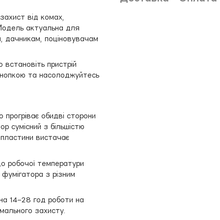
 захист від комах,
 Модель актуальна для
м, дачникам, поціновувачам
о встановіть пристрій
 кнопкою та насолоджуйтесь
 прогріває обидві сторони
ор сумісний з більшістю
ї пластини вистачає
до робочої температури
 фумігатора з різним
а 14–28 год роботи на
имального захисту.