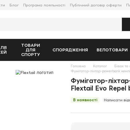
кти
Блог
Програма лояльності
Публічний договір оферти
П
ТОВАРИ
ДЛЯ
ДЛЯ
СПОРЯДЖЕННЯ
ВЕЛОТОВАРИ
ЖЕЙ
СПОРТУ
Головна
Каталог
Бівак та 
Фумігатор-ліхтар-powerbank кемпін
Фумігатор-ліхтар
Flextail Evo Repel 
В наявності
Написати від