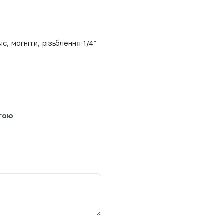
с, магніти, різьблення 1/4”
гою