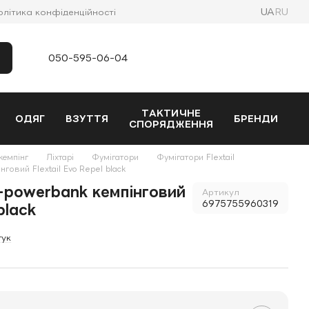
UA
RU
олітика конфіденційності
050-595-06-04
ТАКТИЧНЕ
ОДЯГ
ВЗУТТЯ
БРЕНДИ
СПОРЯДЖЕННЯ
кемпінг
Ліхтарі
Фумігатори
Фумігатори Flextail
говий Flextail Evo Repel black
-powerbank кемпінговий
Артикул
6975755960319
black
гук