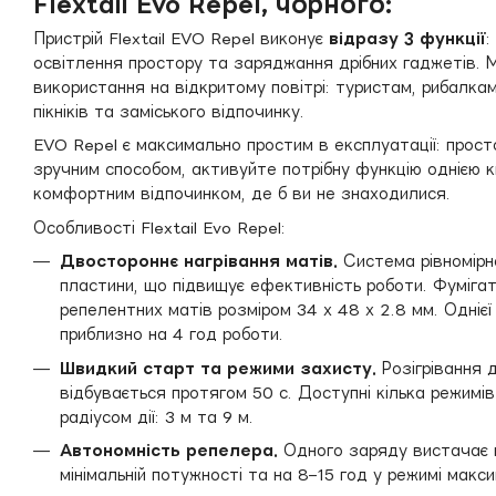
Flextail Evo Repel, чорного:
Пристрій Flextail EVO Repel виконує
відразу 3 функції
:
освітлення простору та заряджання дрібних гаджетів.
використання на відкритому повітрі: туристам, рибалка
пікніків та заміського відпочинку.
EVO Repel є максимально простим в експлуатації: прост
зручним способом, активуйте потрібну функцію однією
комфортним відпочинком, де б ви не знаходилися.
Особливості Flextail Evo Repel:
Двостороннє нагрівання матів.
Система рівномірно
пластини, що підвищує ефективність роботи. Фумігат
репелентних матів розміром 34 х 48 х 2.8 мм. Одніє
приблизно на 4 год роботи.
Швидкий старт та режими захисту.
Розігрівання 
відбувається протягом 50 с. Доступні кілька режимів
радіусом дії: 3 м та 9 м.
Автономність репелера.
Одного заряду вистачає н
мінімальній потужності та на 8–15 год у режимі макс