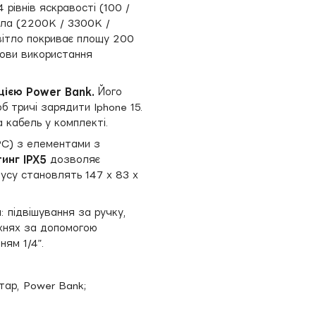
рівнів яскравості (100 /
тла (2200K / 3300K /
вітло покриває площу 200
мови використання
ією Power Bank.
Його
б тричі зарядити Iphone 15.
 кабель у комплекті.
PC) з елементами з
инг IPX5
дозволяє
пусу становлять 147 х 83 х
я
: підвішування за ручку,
хнях за допомогою
ням 1/4”.
хтар, Power Bank;