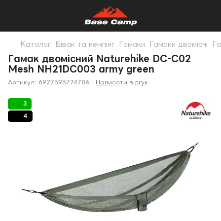
Каталог
Бівак та кемпінг
Гамаки
Гамаки двомісні
Га
Гамак двомісний Naturehike DC-C02
Mesh NH21DC003 army green
Артикул:
6927595774786
Написати відгук
3
4