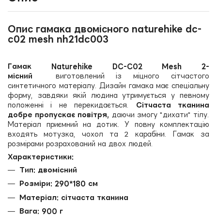
Опис гамака двомісного naturehike dc-
c02 mesh nh21dc003
Гамак Naturehike DC-C02 Mesh 2-
місний
виготовлений із міцного сітчастого
синтетичного матеріалу. Дизайн гамака має спеціальну
форму, завдяки якій людина утримується у певному
положенні і не перекидається.
Сітчаста тканина
добре пропускає повітря,
даючи змогу "дихати" тілу.
Матеріал приємний на дотик. У повну комплектацію
входять мотузка, чохол та 2 карабіни. Гамак за
розмірами розрахований на двох людей.
Характеристики:
Тип: двомісний
Розміри: 290*180 см
Матеріал: сітчаста тканина
Вага: 900 г