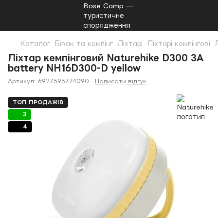
Каталог
Бівак та кемпінг
Ліхтарі
Ліхтарі кемпінгові
Ліхтар кемпінговий Naturehike D300 3A
battery NH16D300-D yellow
Артикул:
6927595774090
Написати відгук
ТОП ПРОДАЖІВ
3
4