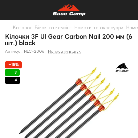
Каталог
Бівак та кемпінг
Намети та аксесуари
Наме
Кілочки 3F Ul Gear Carbon Nail 200 мм (6
шт.) black
Артикул:
NLCF2006
Написати відгук
−15%
3
4