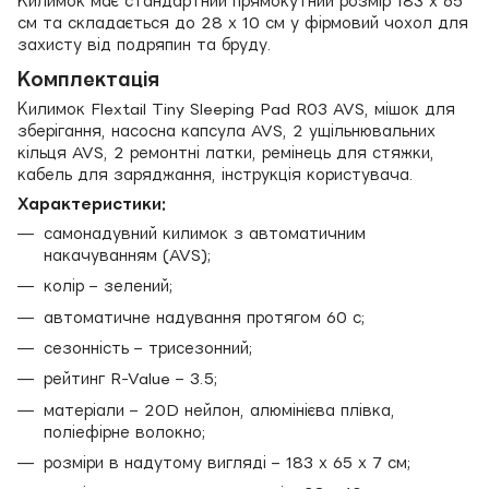
Килимок має стандартний прямокутний розмір 183 х 65
см та складається до 28 х 10 см у фірмовий чохол для
захисту від подряпин та бруду.
Комплектація
Килимок Flextail Tiny Sleeping Pad R03 AVS, мішок для
зберігання, насосна капсула AVS, 2 ущільнювальних
кільця AVS, 2 ремонтні латки, ремінець для стяжки,
кабель для заряджання, інструкція користувача.
Характеристики:
самонадувний килимок з автоматичним
накачуванням (AVS);
колір – зелений;
автоматичне надування протягом 60 с;
сезонність – трисезонний;
рейтинг R-Value – 3.5;
матеріали – 20D нейлон, алюмінієва плівка,
поліефірне волокно;
розміри в надутому вигляді – 183 х 65 х 7 см;