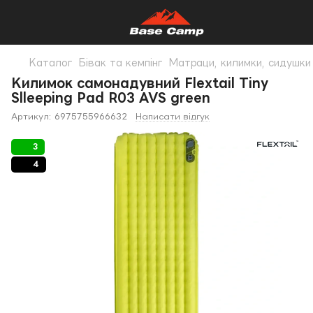
Каталог
Бівак та кемпінг
Матраци, килимки, сидушки
Килимок самонадувний Flextail Tiny
Slleeping Pad R03 AVS green
Артикул:
6975755966632
Написати відгук
3
4