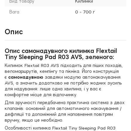
Вид товару
Килимки
Вага
0 - 700 г
Опис
Опис самонадувного килимка Flextail
Tiny Sleeping Pad R03 AVS, зеленого:
Килимок Flextail R03 AVS підходить для піших походів,
веломаршрутів, кемпінгу та пікніка. Його конструкція
є
самонадувною
завдяки модулю автонакачування
AVS, а значить додатково не потрібно жодних зусиль
для надування: лише одна хвилина, і у вас є
комфортне місце для відпочинку.
Для зручності передбачена практична система з двох
клапанів: основний для автоматичного накачування /
дефляції та допоміжний для наповнення повітрям
вручну, якщо це необхідно.
Особливості килимка Flextail Tiny Sleeping Pad R03