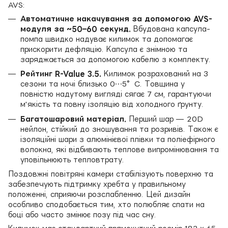
AVS:
Автоматичне накачування за допомогою AVS-
модуля за ~50–60 секунд.
Вбудована капсула-
помпа швидко надуває килимок та допомагає
прискорити дефляцію. Капсула є знімною та
заряджається за допомогою кабелю з комплекту.
Рейтинг R-Value 3.5.
Килимок розрахований на 3
сезони та ночі близько 0…5°C. Товщина у
повністю надутому вигляді сягає 7 см, гарантуючи
м'якість та повну ізоляцію від холодного ґрунту.
Багатошаровий матеріал.
Перший шар — 20D
нейлон, стійкий до зношування та розривів. Також є
ізоляційні шари з алюмінієвої плівки та поліефірного
волокна, які відбивають теплове випромінювання та
уповільнюють тепловтрату.
Поздовжні повітряні камери стабілізують поверхню та
забезпечують підтримку хребта у правильному
положенні, сприяючи розслабленню. Цей дизайн
особливо сподобається тим, хто полюбляє спати на
боці або часто змінює позу під час сну.