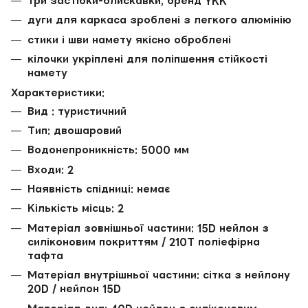
три застібки-блискавки, бренд YKK
дуги для каркаса зроблені з легкого алюмінію
стики і шви намету якісно оброблені
кілочки укріплені для поліпшення стійкості
намету
Характеристики:
Вид : туристичний
Тип: двошаровий
Водонепроникність: 5000 мм
Входи: 2
Наявність спідниці: немає
Кількість місць: 2
Матеріал зовнішньої частини: 15D нейлон з
силіконовим покриттям / 210T поліефірна
тафта
Матеріал внутрішньої частини: сітка з нейлону
20D / нейлон 15D