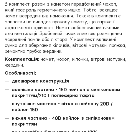
В комплекті разом з наметом передбачений чохол,
який грає роль герметичного мішка. Тобто, захищає
намет всередині від намокання. Також в комплекті є
заплатки на випадок проколу намету, що сприяє її
додаткової надійності. Намет забезпечений вікнами
для вентиляції. Зроблений гачок з метою розміщення
всередині лампи або ліхтаря. У комплект включені
сумка для зберігання кілочків, вітрові мотузки, пряжка,
ремонтна трубка жердини.
Комплектація:
намет, чохол, кілочки, вітрові мотузки,
жердини.
Особливості:
двошарова конструкція
зовнішня частина - 15D нейлон з силіконовим
покриттям/210T поліефірна тафта
внутрішня частина - сітка з нейлону 20D /
нейлон 15D
нижня частина - 40D нейлон з силіконовим
покриттям