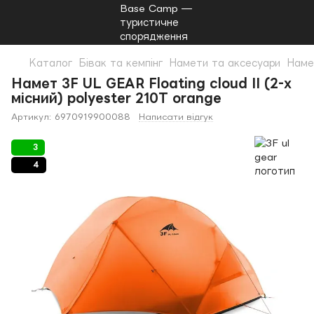
Каталог
Бівак та кемпінг
Намети та аксесуари
Наме
Намет 3F UL GEAR Floating cloud II (2-х
місний) polyester 210T orange
Артикул:
6970919900088
Написати відгук
3
4