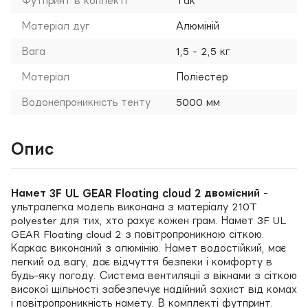
Футпринт в коплекті
Так
Матеріал дуг
Алюміній
Вага
1,5 - 2,5 кг
Матеріал
Поліестер
Водонепроникність тенту
5000 мм
Опис
Намет 3F UL GEAR Floating cloud 2 двомісний
-
ультралегка модель виконана з матеріалу 210T
polyester для тих, хто рахує кожен грам. Намет 3F UL
GEAR Floating cloud 2 з повітропроникною сіткою.
Каркас виконаний з алюмінію. Намет водостійкий, має
легкий од вагу, дає відчуття безпеки і комфорту в
будь-яку погоду. Система вентиляції з вікнами з сіткою
високої щільності забезпечує надійний захист від комах
і повітропроникність намету. В комплекті футпринт.