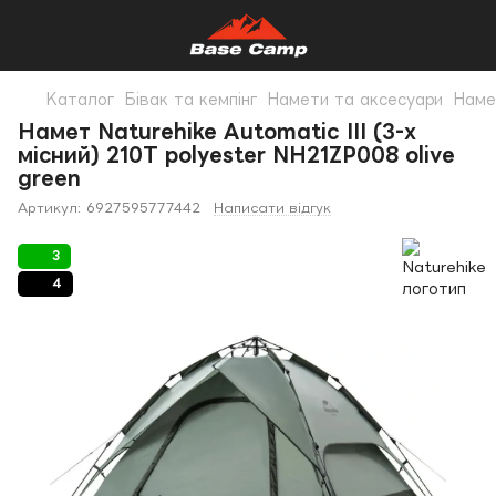
Каталог
Бівак та кемпінг
Намети та аксесуари
Наме
Намет Naturehike Automatic III (3-х
місний) 210T polyester NH21ZP008 olive
green
Артикул:
6927595777442
Написати відгук
3
4