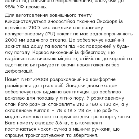
захист від сонячного випромінювання, блокуючи до
98% УФ-променів.
Для виготовлення зовнішнього тенту
використовується зносостійка тканина Оксфорд із
щільністю 210D, яка завдяки спеціальному
поліуретановому (PU) покриттю має водонепроникність
2000 мм водяного стовпа. Це забезпечує надійний
захист від дощу та вологи під час подорожей у будь-
яку погоду. Каркас виконаний із фібергласу, що
відрізняється високою міцністю, стійкістю до корозії та
здатністю витримувати значні навантаження без
деформацій.
Намет NH21ZP008 розрахований на комфортне
розміщення до трьох осіб. Завдяки двом входам
забезпечується відмінна вентиляція, що особливо
важливо для походів у літню пору. У розкладеному
стані його розміри становлять 210 x 180 x 130 см, а у
складеному вигляді – 78 х 18 х 28 см, що робить
модель компактною та зручною для транспортування.
Вага намету складає 3.6 кг, а в комплекті
постачається чохол-сумка з міцними ручками, що
спрощує транспортування та зберігання.