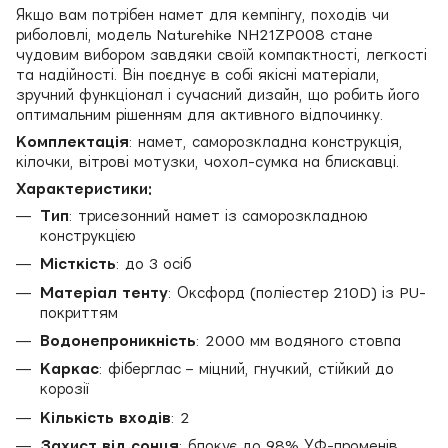
Якщо вам потрібен намет для кемпінгу, походів чи
риболовлі, модель Naturehike NH21ZP008 стане
чудовим вибором завдяки своїй компактності, легкості
та надійності. Він поєднує в собі якісні матеріали,
зручний функціонал і сучасний дизайн, що робить його
оптимальним рішенням для активного відпочинку.
Комплектація
: намет, саморозкладна конструкція,
кілочки, вітрові мотузки, чохол-сумка на блискавці.
Характеристики:
Тип
: трисезонний намет із саморозкладною
конструкцією
Місткість
: до 3 осіб
Матеріал тенту
: Оксфорд (поліестер 210D) із PU-
покриттям
Водонепроникність
: 2000 мм водяного стовпа
Каркас
: фіберглас – міцний, гнучкий, стійкий до
корозії
Кількість входів
: 2
Захист від сонця
: блокує до 98% УФ-променів