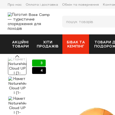
Перейти до основного контенту
Про нас
Оплата і доставка
Обмін та повернення
Конта
АКЦІЙНІ
ХІТИ
БІВАК ТА
ТОВАРИ 
ТОВАРИ
ПРОДАЖІВ
КЕМПІНГ
ПОДОРО
3
4