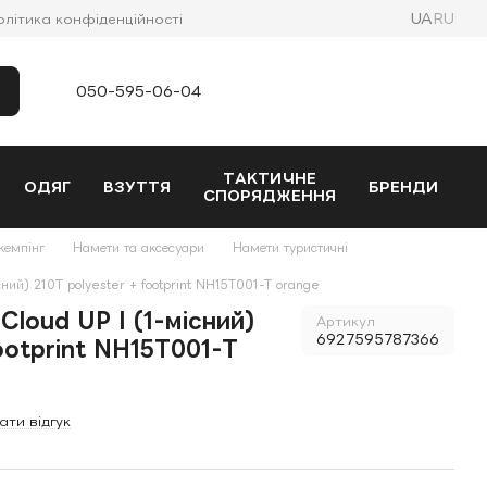
UA
RU
олітика конфіденційності
050-595-06-04
ТАКТИЧНЕ
ОДЯГ
ВЗУТТЯ
БРЕНДИ
СПОРЯДЖЕННЯ
кемпінг
Намети та аксесуари
Намети туристичні
ний) 210T polyester + footprint NH15T001-T orange
Cloud UP I (1-місний)
Артикул
6927595787366
footprint NH15T001-T
ати відгук