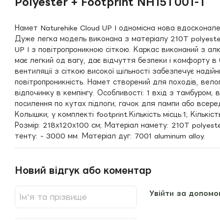
Polyester + Footprint NH15T001-T
Намет Naturehike Cloud UP I одномісна нова вдосконале
Дуже легка модель виконана з матеріалу 210T polyester
UP I з повітропроникною сіткою. Каркас виконаний з алю
має легкий од вагу, дає відчуття безпеки і комфорту в
вентиляції з сіткою високої щільності забезпечує надійн
повітропроникність. Намет створений для походів, вело
відпочинку в кемпінгу. Особливості: 1 вхід з тамбуром; в
посилення по кутах підлоги; гачок для лампи або всереди
Колышки; у комплекті footprint.Кількість місць:1; Кількість
Розмір: 218х120х100 см; Матеріал намету: 210T polyest
тенту: - 3000 мм. Матеріал дуг: 7001 aluminum alloy.
Новий відгук або коментар
Увійти за допомо