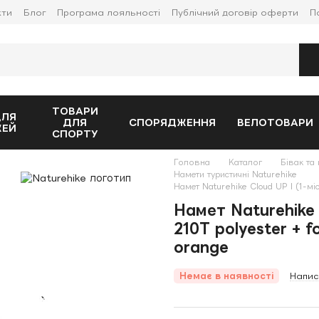
кти
Блог
Програма лояльності
Публічний договір оферти
П
ТОВАРИ
ДЛЯ
ДЛЯ
СПОРЯДЖЕННЯ
ВЕЛОТОВАРИ
ЖЕЙ
СПОРТУ
Головна
Каталог
Бівак та 
Намети туристичні Naturehike
Намет Naturehike Cloud UP I (1-міс
Намет Naturehike 
210T polyester + 
orange
Немає в наявності
Напис