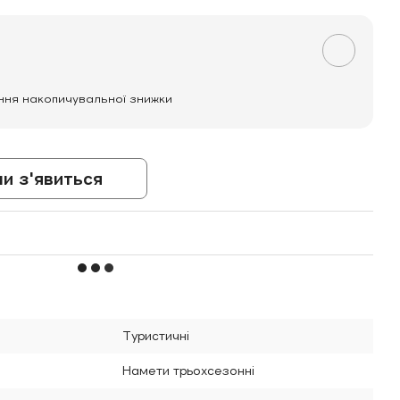
ння накопичувальної знижки
ли з'явиться
Туристичні
Намети трьохсезонні