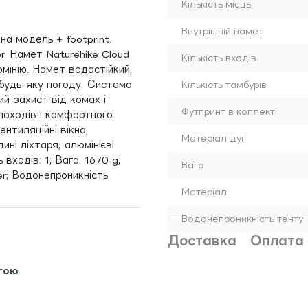
Кількість місць
Внутрішній намет
на модель + footprint.
. Намет Naturehike Cloud
Кількість входів
мінію. Намет водостійкий,
 будь-яку погоду. Система
Кількість тамбурів
ий захист від комах і
Футпринт в коплекті
походів і комфортного
ентиляційні вікна;
Матеріал дуг
ні ліхтаря; алюмінієві
 входів: 1; Вага: 1670 g;
Вага
er; Водонепроникність
Матеріал
Водонепроникність тенту
Доставка
Оплата
гою