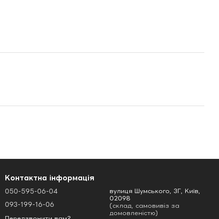
Контактна інформація
050-595-06-04
вулиця Шумського, 3Г, Київ,
02098
093-199-16-06
(склад, самовивіз за
домовленістю)
Передзвонити вам?