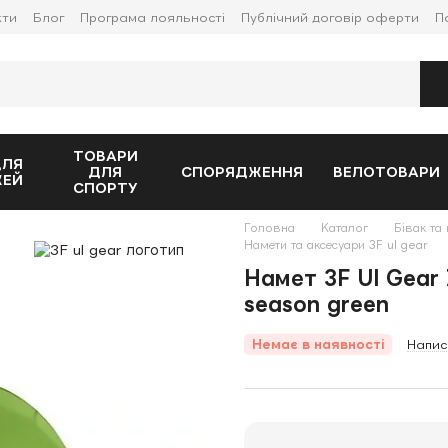
кти
Блог
Програма лояльності
Публічний договір оферти
П
ТОВАРИ
ДЛЯ
ДЛЯ
СПОРЯДЖЕННЯ
ВЕЛОТОВАРИ
ЖЕЙ
СПОРТУ
Головна
Каталог
Бівак та 
Намети та аксесуари 3F ul gear
Намет 3F Ul Gear 
season green
Немає в наявності
Напис