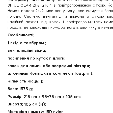
3F UL GEAR ZhengTu 1 з повітропроникною сіткою. Кар
Намет водостійкий, має легку вагу, дає відчуття без
погоду. Система вентиляції з вікнами з сіткою вис
надійний захист від комах і повітропроникність на
походів, велопоходів і комфортного відпочинку в кемпін
Особливості:
1 вхід з тамбуром ;
вентиляційні вікна;
посилення по кутах підлоги;
гачок для лампи або всередині ліхтаря;
алюмінієві Колышки в комплекті footprint.
Кількість місць: 1;
Вага: 1575 g;
Розмір: 215 cm x 95+75 cm x 105 cm;
Висота: 105 см (H);
Матеріал намету: 15D nylon