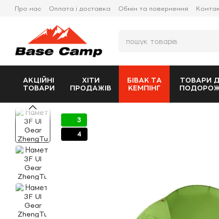
Перейти до основного контенту
Про нас
Оплата і доставка
Обмін та повернення
Конта
АКЦІЙНІ
ХІТИ
БІВАК ТА
ТОВАРИ 
ТОВАРИ
ПРОДАЖІВ
КЕМПІНГ
ПОДОРО
3
4