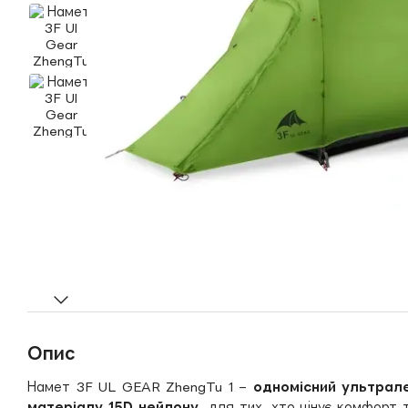
Опис
Намет 3F UL GEAR ZhengTu 1 –
одномісний ультрале
матеріалу 15D нейлону
для тих, хто цінує комфорт 