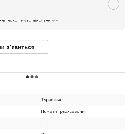
ння накопичувальної знижки
ли з'явиться
Туристичні
Намети трьохсезонні
1