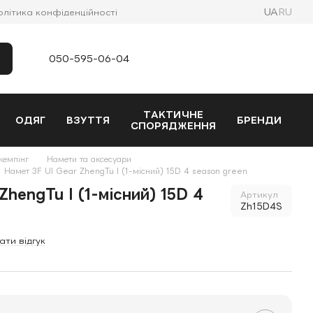
UA
RU
олітика конфіденційності
050-595-06-04
ТАКТИЧНЕ
ОДЯГ
ВЗУТТЯ
БРЕНДИ
СПОРЯДЖЕННЯ
кемпінг
Намети та аксесуари
Намет 3F Ul Gear ZhengTu I (1-місний) 15D 4 season green
ZhengTu I (1-місний) 15D 4
Артикул
Zh15D4S
ати відгук