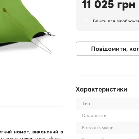
11 025 грн
%
Ввійти
для відображе
Повідомити, ко
Характеристики
Тип
Сезонність
Кількість місць
гкий намет, виконаний з
та рахує кожен грам. Намет