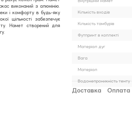
Внутрішній намет
кас виконаний з алюмінію.
Кількість входів
пеки і комфорту в будь-яку
окої щільності забезпечує
Кількість тамбурів
мету. Намет створений для
гу.
Футпринт в коплекті
Матеріал дуг
Вага
Матеріал
Водонепроникність тенту
Доставка
Оплата