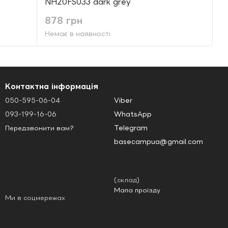
NH20FS033 dark grey
878 грн
Немає в наявності
Контактна інформація
050-595-06-04
Viber
093-199-16-06
WhatsApp
Telegram
Передзвонити вам?
basecampua@gmail.com
вулиця Шумського, 3Г, Київ,
02098
(склад)
Мапа проїзду
Ми в соцмережах