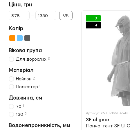
Ціна, грн
Від Ціна, грн
До Ціна, грн
ОК
3
4
Колір
Вікова група
3
Для дорослих
Матеріал
2
Нейлон
1
Поліестер
Довжина, см
1
70
Артикул: 6970919904543
2
130
3F ul gear
Водонепроникність, мм
Пончо-тент 3F Ul G