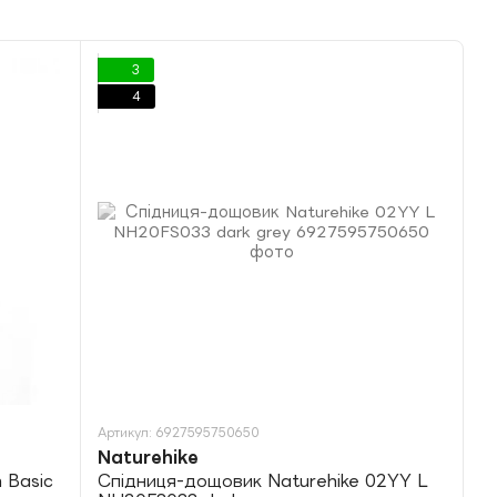
3
4
Артикул: 6927595750650
Naturehike
 Basic
Спідниця-дощовик Naturehike 02YY L