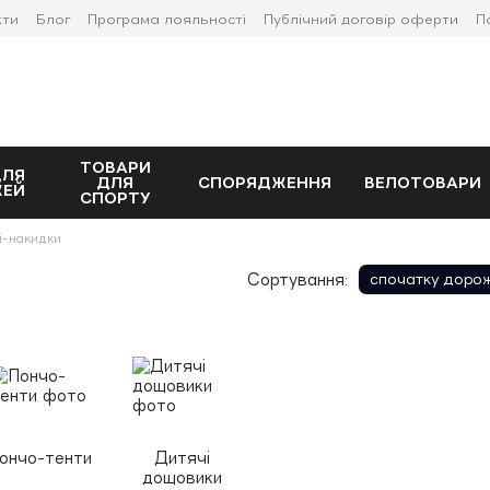
кти
Блог
Програма лояльності
Публічний договір оферти
П
ТОВАРИ
ДЛЯ
ДЛЯ
СПОРЯДЖЕННЯ
ВЕЛОТОВАРИ
ЖЕЙ
СПОРТУ
і-накидки
Сортування:
спочатку доро
ончо-тенти
Дитячі
дощовики