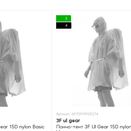
3
4
Артикул: 6970919905274
3F ul gear
ear 15D nylon Basic
Пончо-тент 3F Ul Gear 15D nylon