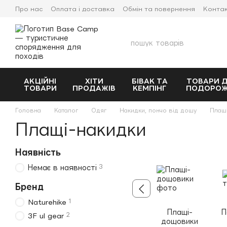
Перейти до основного контенту
Про нас
Оплата і доставка
Обмін та повернення
Конта
Прокат спорядження
АКЦІЙНІ
ХІТИ
БІВАК ТА
ТОВАРИ 
ТОВАРИ
ПРОДАЖІВ
КЕМПІНГ
ПОДОРО
Головна
Каталог
Одяг
Накидки, пончо від дощу
Плащ
Плащі-накидки
Наявність
3
Немає в наявності
Бренд
1
Naturehike
Плащі-
П
2
3F ul gear
дощовики