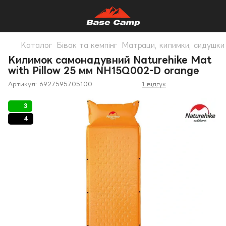
Каталог
Бівак та кемпінг
Матраци, килимки, сидушки
Килимок самонадувний Naturehike Mat
with Pillow 25 мм NH15Q002-D orange
Артикул:
6927595705100
1 відгук
3
4