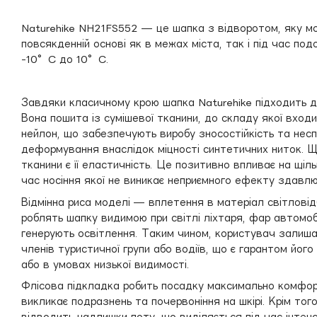
Naturehike NH21FS552 — це шапка з відворотом, яку м
повсякденній основі як в межах міста, так і під час по
-10°C до 10°C.
Завдяки класичному крою шапка Naturehike підходить дл
Вона пошита із сумішевої тканини, до складу якої входи
нейлон, що забезпечують виробу зносостійкість та нес
деформування внаслідок міцності синтетичних ниток. 
тканини є її еластичність. Це позитивно впливає на щіль
час носіння якої не виникає неприємного ефекту здавл
Відмінна риса моделі — вплетення в матеріал світлові
роблять шапку видимою при світлі ліхтаря, фар автомоб
генерують освітлення. Таким чином, користувач залиш
членів туристичної групи або водіїв, що є гарантом йог
або в умовах низької видимості.
Флісова підкладка робить посадку максимально комфор
викликає подразнень та почервоніння на шкірі. Крім тог
відводить надлишки поту, що виділяється під час інтен