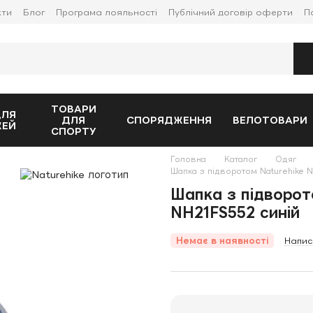
кти
Блог
Програма лояльності
Публічний договір оферти
П
ТОВАРИ
ДЛЯ
ДЛЯ
СПОРЯДЖЕННЯ
ВЕЛОТОВАРИ
ЖЕЙ
СПОРТУ
Головна
Каталог
Одяг
Шапка з підворотом Naturehike N
Шапка з підворот
NH21FS552 синій
Немає в наявності
Напис