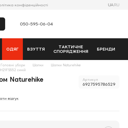
UA
RU
олітика конфіденційності
050-595-06-04
ТАКТИЧНЕ
ОДЯГ
ВЗУТТЯ
БРЕНДИ
СПОРЯДЖЕННЯ
Головні убори
Шапки
Шапки Naturehike
H21FS552 синій
ом Naturehike
Артикул
6927595786529
ати відгук