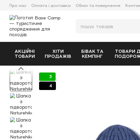
Перейти до основного контенту
Про нас
Оплата і доставка
Обмін та повернення
Конта
АКЦІЙНІ
ХІТИ
БІВАК ТА
ТОВАРИ 
ТОВАРИ
ПРОДАЖІВ
КЕМПІНГ
ПОДОРО
3
4