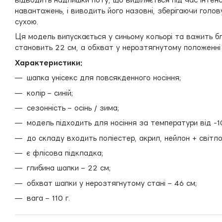
навантажень, і виводить його назовні, зберігаючи голов
сухою.
Ця модель випускається у синьому кольорі та важить бли
становить 22 см, а обхват у нерозтягнутому положенні
Характеристики:
шапка унісекс для повсякденного носіння;
колір – синій;
сезонність – осінь / зима;
модель підходить для носіння за температури від 
до складу входить поліестер, акрил, нейлон + світло
є флісова підкладка;
глибина шапки – 22 см;
обхват шапки у нерозтягнутому стані – 46 см;
вага – 110 г.