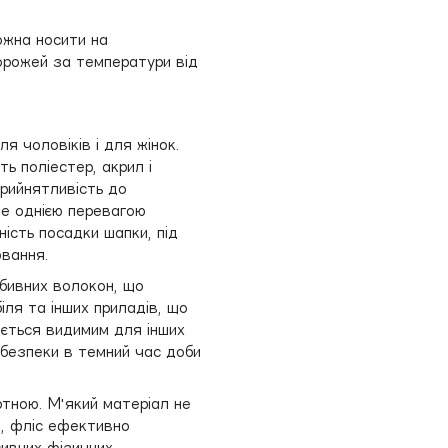
ожна носити на
дорожей за температури від
я чоловіків і для жінок.
ть поліестер, акрил і
прийнятливість до
Ще однією перевагою
ність посадки шапки, під
ювання.
дбивних волокон, що
іля та інших приладів, що
ається видимим для інших
о безпеки в темний час доби
тною. М'який матеріал не
о, фліс ефективно
сивних фізичних