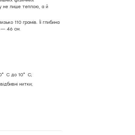
у не лише теплою, а й
зько 110 грамів. Її глибина
 — 46 см.
-10°C до 10°C;
відбивні нитки;