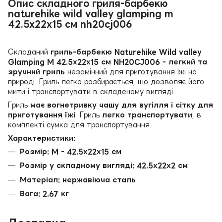
Опис складного гриля-барбекю
naturehike wild valley glamping m
42.5х22х15 см nh20cj006
Складаний
гриль-барбекю Naturehike Wild valley
Glamping M 42.5х22х15 см NH20CJ006
- легкий та
зручний гриль
незамінний для приготування їжі на
природі. Гриль легко розбирається, що дозволяє його
мити і транспортувати в складеному вигляді.
Гриль
має вогнетривку чашу для вугілля і сітку для
приготування їжі
. Гриль
легко транспортувати
, в
комплекті сумка для транспортування.
Характеристики:
Розмір: M -
42.5х22х15 см
Розмір у складному вигляді: 42.5х22х2 см
Матеріал: нержавіюча сталь
Вага: 2.67 кг