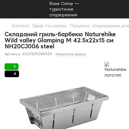
Каталог
Бівак та кемпінг
Пальники, спорядження для
Складаний гриль-барбекю Naturehike
Wild valley Glamping M 42.5х22х15 см
NH20CJ006 steel
Артикул:
6927595745939
Написати відгук
3
4