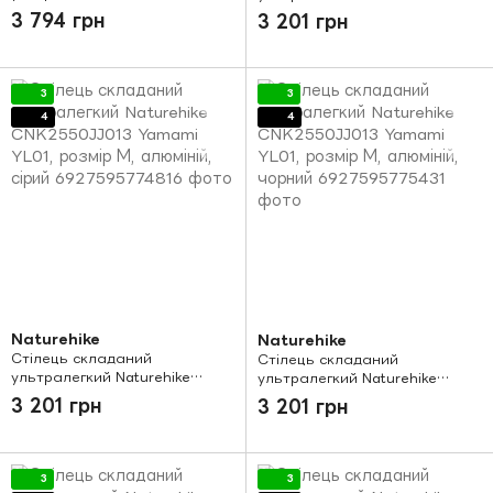
CNK2350JJ018 Stellaluna L02,
CNK2550JJ013 Yamami YL01,
3 794 грн
3 201 грн
алюміній, оливковий
розмір М, алюміній,
оливковий
3
3
4
4
Naturehike
Naturehike
Стілець складаний
Стілець складаний
ультралегкий Naturehike
ультралегкий Naturehike
CNK2550JJ013 Yamami YL01,
CNK2550JJ013 Yamami YL01,
3 201 грн
3 201 грн
розмір М, алюміній, сірий
розмір М, алюміній, чорний
3
3