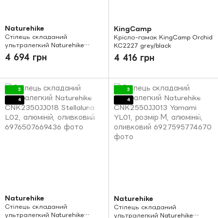
Naturehike
KingCamp
Стілець складаний
Крісло-гамак KingCamp Orchid
ультралегкий Naturehike
KC2227 grey/black
CNK2550JJ013 Yamami YL01,
4 694 грн
4 416 грн
розмір L, алюміній, сірий
3
3
4
4
Naturehike
Naturehike
Стілець складаний
Стілець складаний
ультралегкий Naturehike
ультралегкий Naturehike