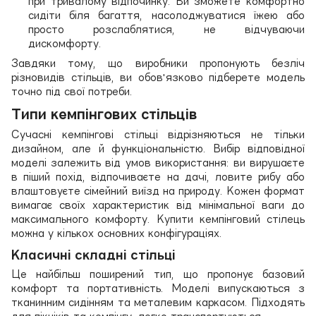
при тривалому відпочинку. Ви зможете комфортно
сидіти біля багаття, насолоджуватися їжею або
просто розслаблятися, не відчуваючи
дискомфорту.
Завдяки тому, що виробники пропонують безліч
різновидів стільців, ви обов'язково підберете модель
точно під свої потреби.
Типи кемпінгових стільців
Сучасні кемпінгові стільці відрізняються не тільки
дизайном, але й функціональністю. Вибір відповідної
моделі залежить від умов використання: ви вирушаєте
в піший похід, відпочиваєте на дачі, ловите рибу або
влаштовуєте сімейний виїзд на природу. Кожен формат
вимагає своїх характеристик від мінімальної ваги до
максимального комфорту. Купити кемпінговий стілець
можна у кількох основних конфігураціях.
Класичні складні стільці
Це найбільш поширений тип, що пропонує базовий
комфорт та портативність. Моделі випускаються з
тканинним сидінням та металевим каркасом. Підходять