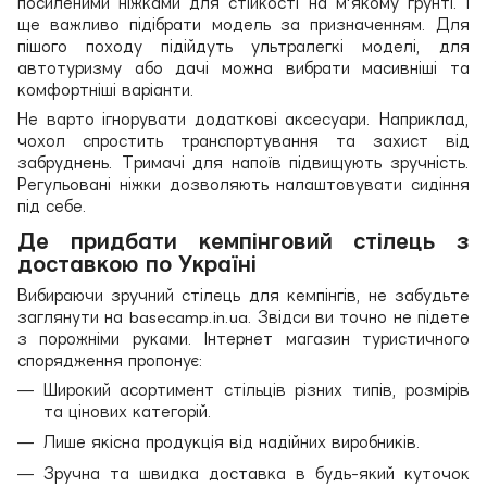
посиленими ніжками для стійкості на м'якому ґрунті. І
ще важливо підібрати модель за призначенням. Для
пішого походу підійдуть ультралегкі моделі, для
автотуризму або дачі можна вибрати масивніші та
комфортніші варіанти.
Не варто ігнорувати додаткові аксесуари. Наприклад,
чохол спростить транспортування та захист від
забруднень. Тримачі для напоїв підвищують зручність.
Регульовані ніжки дозволяють налаштовувати сидіння
під себе.
Де придбати кемпінговий стілець з
доставкою по Україні
Вибираючи зручний стілець для кемпінгів, не забудьте
заглянути на basecamp.in.ua. Звідси ви точно не підете
з порожніми руками. Інтернет магазин туристичного
спорядження пропонує:
Широкий асортимент стільців різних типів, розмірів
та цінових категорій.
Лише якісна продукція від надійних виробників.
Зручна та швидка доставка в будь-який куточок