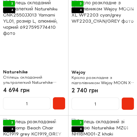
3
3
4
4
Naturehike
Wejoy
Стілець складаний
Крісло розкладне з
ультралегкий Naturehike
підголівником Wejoy MOON XL
CNK2550JJ013 Yamami YL01,
WF2203 cyan/grey
4 694 грн
2 740 грн
розмір L, алюміній, чорний
3
3
4
4