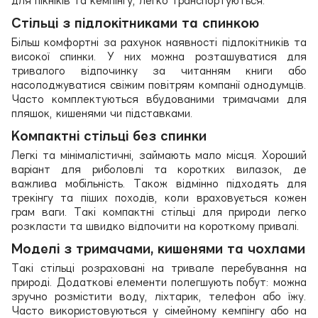
для пікніків та кемпінгу, легко транспортуються.
Стільці з підлокітниками та спинкою
Більш комфортні за рахунок наявності підлокітників та
високої спинки. У них можна розташуватися для
тривалого відпочинку за читанням книги або
насолоджуватися свіжим повітрям компанії однодумців.
Часто комплектуються вбудованими тримачами для
пляшок, кишенями чи підставками.
Компактні стільці без спинки
Легкі та мінімалістичні, займають мало місця. Хороший
варіант для риболовлі та коротких вилазок, де
важлива мобільність. Також відмінно підходять для
трекінгу та піших походів, коли враховується кожен
грам ваги. Такі компактні стільці для природи легко
розкласти та швидко відпочити на короткому привалі.
Моделі з тримачами, кишенями та чохлами
Такі стільці розраховані на тривале перебування на
природі. Додаткові елементи полегшують побут: можна
зручно розмістити воду, ліхтарик, телефон або їжу.
Часто використовуються у сімейному кемпінгу або на