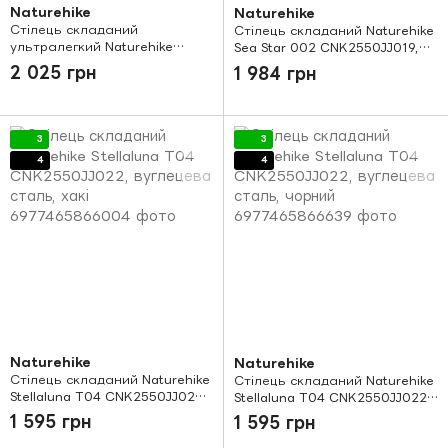
Naturehike
Naturehike
Стілець складаний
Стілець складаний Naturehike
ультралегкий Naturehike
Sea Star 002 CNK2550JJ019,
Stellaluna L04 CNK2450JJ015,
вуглецева сталь, олива
2 025 грн
1 984 грн
розмір М, алюміній, сірий
3
3
4
4
Naturehike
Naturehike
Стілець складаний Naturehike
Стілець складаний Naturehike
Stellaluna T04 CNK2550JJ022,
Stellaluna T04 CNK2550JJ022,
вуглецева сталь, хакі
вуглецева сталь, чорний
1 595 грн
1 595 грн