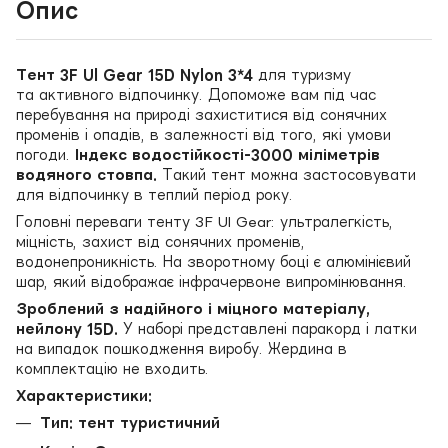
Опис
Тент 3F Ul Gear 15D Nylon 3*4
для туризму
та активного відпочинку. Допоможе вам під час
перебування на природі захиститися від сонячних
променів і опадів, в залежності від того, які умови
погоди.
Індекс водостійкості-3000 міліметрів
водяного стовпа.
Такий тент можна застосовувати
для відпочинку в теплий період року.
Головні переваги тенту 3F Ul Gear: ультралегкість,
міцність, захист від сонячних променів,
водонепроникність. На зворотному боці є алюмінієвий
шар, який відображає інфрачервоне випромінювання.
Зроблений з надійного і міцного матеріалу,
нейлону 15D.
У наборі представлені паракорд і латки
на випадок пошкодження виробу. Жердина в
комплектацію не входить.
Характеристики:
Тип: тент туристичний