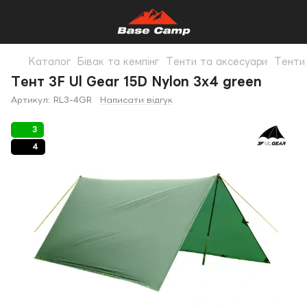
Каталог
Бівак та кемпінг
Тенти та аксесуари
Тенти 
Тент 3F Ul Gear 15D Nylon 3х4 green
Артикул:
RL3-4GR
Написати відгук
3
4