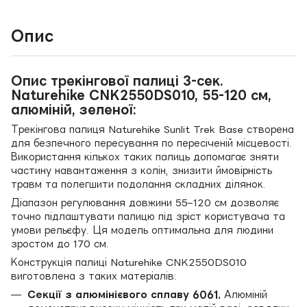
Опис
Опис трекінгової палиці 3-сек.
Naturehike CNK2550DS010, 55-120 см,
алюміній, зеленої:
Трекінгова палиця Naturehike Sunlit Trek Base створена
для безпечного пересування по пересіченій місцевості.
Використання кількох таких палиць допомагає зняти
частину навантаження з колін, знизити ймовірність
травм та полегшити подолання складних ділянок.
Діапазон регулювання довжини 55–120 см дозволяє
точно підлаштувати палицю під зріст користувача та
умови рельєфу. Ця модель оптимальна для людини
зростом до 170 см.
Конструкція палиці Naturehike CNK2550DS010
виготовлена з таких матеріалів:
Секції з алюмінієвого сплаву 6061.
Алюміній