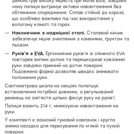
демонструє високу міцність при малій вазі, завдяки
чому палиця витримує активні навантаження без
обтяження спорядження. Сплав стійкий до корозії,
що особливо важливо під час використання у
вологому кліматі та горах.
Наконечник з надміцної сталі.
Сталевий кінчик
забезпечує міцне зчеплення з каменями, ґрунтом та
льодом.
Руківʼя з EVA.
Ергономічне руківʼя зі спіненого EVA
повторює вигини долоні та перешкоджає ковзанню
руки завдяки приємній на дотик поверхні.
Подовжена форма дозволяє швидко змінювати
положення руки.
Сантиметрова шкала на секціях полегшує
встановлення потрібної довжини, а регульований
ремінець на зап'ястя щільно фіксує руку на руківʼї.
Палиця важить 214 г, мінімізуючи навантаження на
руки.
У комплекті є захисний гумовий ковпачок і кругла
знімна насадка для пересування по м'якій та пухкій
поверхні.