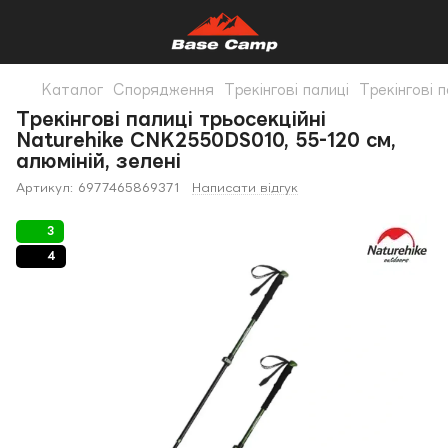
Каталог
Спорядження
Трекінгові палиці
Трекінгові п
Трекінгові палиці трьосекційні
Naturehike CNK2550DS010, 55-120 см,
алюміній, зелені
Артикул:
6977465869371
Написати відгук
3
4