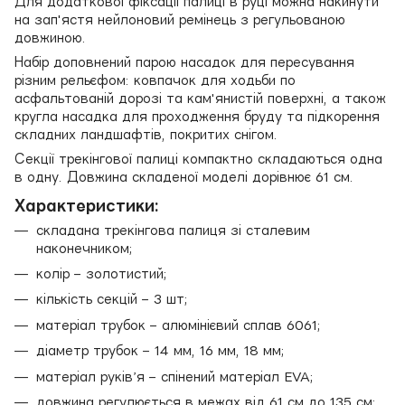
Для додаткової фіксації палиці в руці можна накинути
на зап'ястя нейлоновий ремінець з регульованою
довжиною.
Набір доповнений парою насадок для пересування
різним рельєфом: ковпачок для ходьби по
асфальтованій дорозі та кам'янистій поверхні, а також
кругла насадка для проходження бруду та підкорення
складних ландшафтів, покритих снігом.
Секції трекінгової палиці компактно складаються одна
в одну. Довжина складеної моделі дорівнює 61 см.
Характеристики:
складана трекінгова палиця зі сталевим
наконечником;
колір – золотистий;
кількість секцій – 3 шт;
матеріал трубок – алюмінієвий сплав 6061;
діаметр трубок – 14 мм, 16 мм, 18 мм;
матеріал руківʼя – спінений матеріал EVA;
довжина регулюється в межах від 61 см до 135 см;