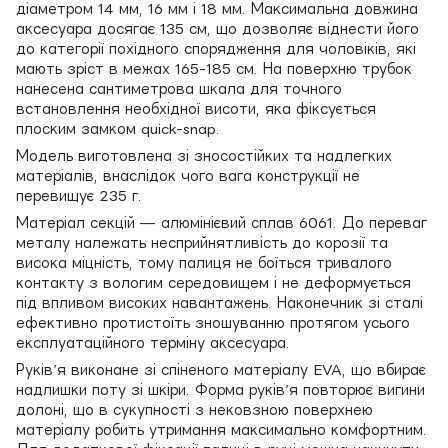
діаметром 14 мм, 16 мм і 18 мм. Максимальна довжина
аксесуара досягає 135 см, що дозволяє віднести його
до категорії похідного спорядження для чоловіків, які
мають зріст в межах 165-185 см. На поверхню трубок
нанесена сантиметрова шкала для точного
встановлення необхідної висоти, яка фіксується
плоским замком quick-snap.
Модель виготовлена зі зносостійких та надлегких
матеріалів, внаслідок чого вага конструкції не
перевищує 235 г.
Матеріал секцій — алюмінієвий сплав 6061. До переваг
металу належать несприйнятливість до корозії та
висока міцність, тому палиця не боїться тривалого
контакту з вологим середовищем і не деформується
під впливом високих навантажень. Наконечник зі сталі
ефективно протистоїть зношуванню протягом усього
експлуатаційного терміну аксесуара.
Руківʼя виконане зі спіненого матеріалу EVA, що вбирає
надлишки поту зі шкіри. Форма руківʼя повторює вигини
долоні, що в сукупності з нековзною поверхнею
матеріалу робить утримання максимально комфортним.