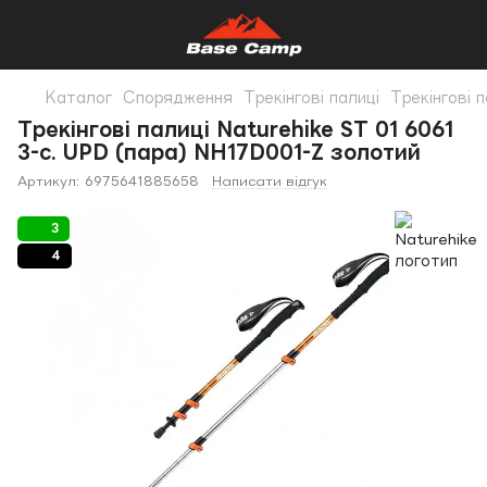
Каталог
Спорядження
Трекінгові палиці
Трекінгові п
Трекінгові палиці Naturehike ST 01 6061
3-с. UPD (пара) NH17D001-Z золотий
Артикул:
6975641885658
Написати відгук
3
4