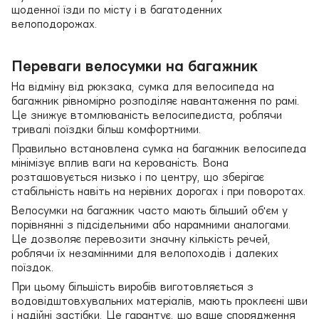
щоденної їзди по місту і в багатоденних
велоподорожах.
Переваги велосумки на багажник
На відміну від рюкзака, сумка для велосипеда на
багажник рівномірно розподіляє навантаження по рамі.
Це знижує втомлюваність велосипедиста, роблячи
тривалі поїздки більш комфортними.
Правильно встановлена сумка на багажник велосипеда
мінімізує вплив ваги на керованість. Вона
розташовується низько і по центру, що зберігає
стабільність навіть на нерівних дорогах і при поворотах.
Велосумки на багажник часто мають більший об'єм у
порівнянні з підсідельними або нарамними аналогами.
Це дозволяє перевозити значну кількість речей,
роблячи їх незамінними для велопоходів і далеких
поїздок.
При цьому більшість виробів виготовляється з
водовідштовхувальних матеріалів, мають проклеєні шви
і надійні застібки. Це гарантує, що ваше спорядження