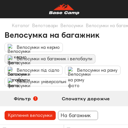
Каталог
Велотовари
Велосумки
Велосумки на багаж
Велосумка на багажник
Велосумки на кермо
Велосумки на багажник і велобаули
Велосумки під сідло
Велосумки на раму
Велосумки універсальні
Фільтр
Спочатку дорожче
1
На багажник
Кріплення велосумки