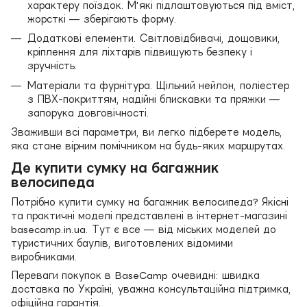
характеру поїздок. М'які підлаштовуються під вміст,
жорсткі — зберігають форму.
Додаткові елементи. Світловідбивачі, дощовики,
кріплення для ліхтарів підвищують безпеку і
зручність.
Матеріали та фурнітура. Щільний нейлон, поліестер
з ПВХ-покриттям, надійні блискавки та пряжки —
запорука довговічності.
Зваживши всі параметри, ви легко підберете модель,
яка стане вірним помічником на будь-яких маршрутах.
Де купити сумку на багажник
велосипеда
Потрібно купити сумку на багажник велосипеда? Якісні
та практичні моделі представлені в інтернет-магазині
basecamp.in.ua. Тут є все — від міських моделей до
туристичних баулів, виготовлених відомими
виробниками.
Переваги покупок в BaseCamp очевидні: швидка
доставка по Україні, уважна консультаційна підтримка,
офіційна гарантія.