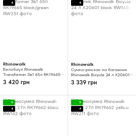
4
4
Rhinowalk
Rhinowalk
Велобаул Rhinowalk
Сумка-рюкзак на багажник
Transformer 3в1 65л RK19665
Rhinowalk Bicycle 24 л X20601
black/green
black
3 420 грн
3 339 грн
3
3
4
4