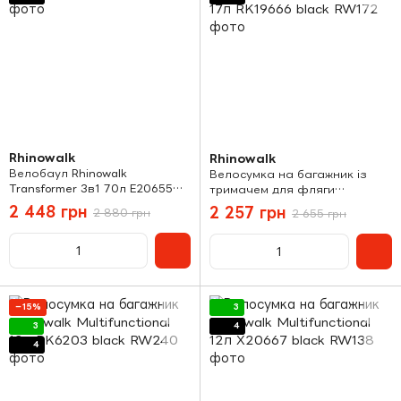
Rhinowalk
Rhinowalk
Велобаул Rhinowalk
Велосумка на багажник із
Transformer 3в1 70л E20655
тримачем для фляги
green
Rhinowalk Multifunctional 17л
2 448 грн
2 257 грн
2 880 грн
2 655 грн
RK19666 black
−15%
3
3
4
4