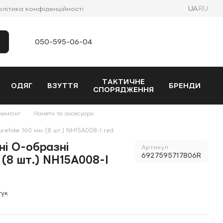
UA
RU
олітика конфіденційності
050-595-06-04
ТАКТИЧНЕ
ОДЯГ
ВЗУТТЯ
БРЕНДИ
СПОРЯДЖЕННЯ
кемпінг
Намети та аксесуари
urehike 160 мм (8 шт.) NH15A008-I red
ні O-образні
Артикул
6927595717806R
 (8 шт.) NH15A008-I
гук