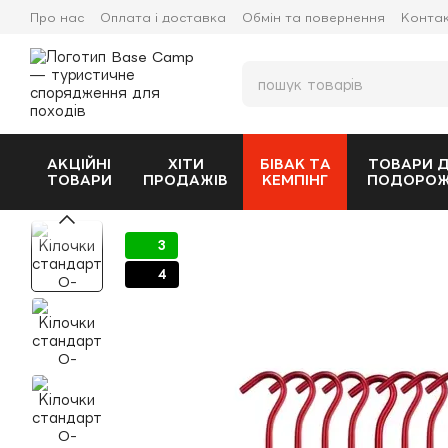
Перейти до основного контенту
Про нас
Оплата і доставка
Обмін та повернення
Конта
АКЦІЙНІ
ХІТИ
БІВАК ТА
ТОВАРИ 
ТОВАРИ
ПРОДАЖІВ
КЕМПІНГ
ПОДОРО
3
4