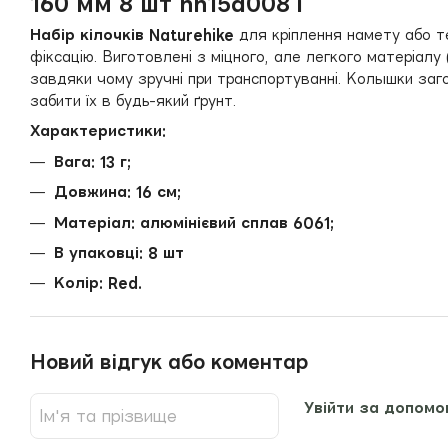
160 мм 8 шт nh15a008 i
Набір кілочків Naturehike
для кріплення намету або т
фіксацію. Виготовлені з міцного, але легкого матеріалу 
завдяки чому зручні при транспортуванні. Колышки заг
забити їх в будь-який ґрунт.
Характеристики:
Вага: 13 г;
Довжина: 16 см;
Матеріал: алюмінієвий сплав 6061;
В упаковці: 8 шт
Колір: Red.
Новий відгук або коментар
Увійти за допомо