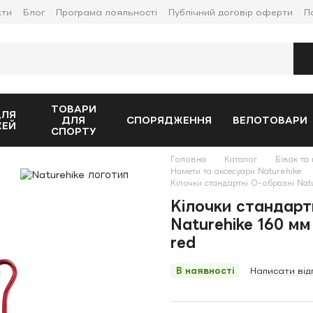
кти
Блог
Програма лояльності
Публічний договір оферти
П
ТОВАРИ
ДЛЯ
ДЛЯ
СПОРЯДЖЕННЯ
ВЕЛОТОВАРИ
ЖЕЙ
СПОРТУ
Головна
Каталог
Бівак та 
Намети та аксесуари Naturehike
Кілочки стандартні O-образні Nat
Кілочки стандарт
Naturehike 160 мм
red
В наявності
Написати від