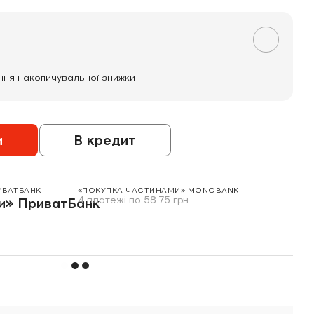
ння накопичувальної знижки
и
В кредит
ИВАТБАНК
«ПОКУПКА ЧАСТИНАМИ» MONOBANK
4 платежі по 58.75 грн