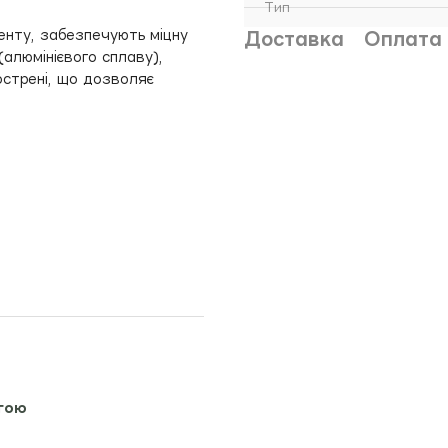
Тип
енту, забезпечують міцну
Доставка
Оплата
(алюмінієвого сплаву),
острені, що дозволяє
гою