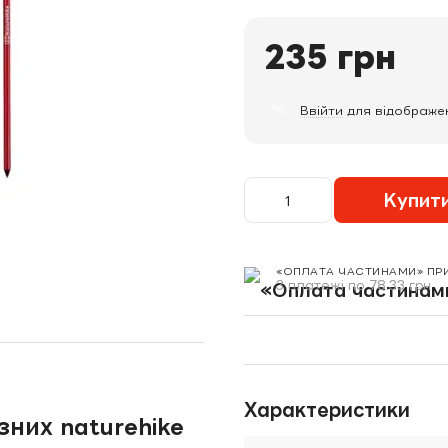
235 грн
%
Ввійти
для відображе
Купит
«ОПЛАТА ЧАСТИНАМИ» ПР
3 платежі по 78.33 грн
Характеристики
зних naturehike