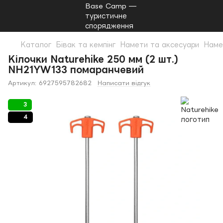
Каталог
Бівак та кемпінг
Намети та аксесуари
Наме
Кілочки Naturehike 250 мм (2 шт.)
NH21YW133 помаранчевий
Артикул:
6927595782682
Написати відгук
3
4