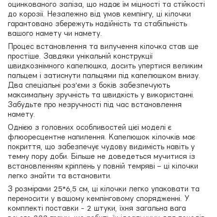
оцинкованого заліза, що надає їм міцності та стійкості
до корозії. Незалежно від умов кемпінгу, ці кілочки
гарантовано збережуть надійність та стабільність
вашого намету чи намету.
Процес встановлення та вилучення кілочка став ще
простіше. Завдяки унікальній конструкції
швидкознімного капелюшка, досить упертися великим
пальцем і затиснути пальцями під капелюшком внизу.
Два спеціальні роз'єми з боків забезпечують
максимальну зручність та швидкість у використанні.
Забудьте про незручності під час встановлення
намету.
Однією з головних особливостей цієї моделі є
флюоресцентне напилення. Капелюшок кілочків має
покриття, що забезпечує чудову видимість навіть у
темну пору доби. Більше не доведеться мучитися із
встановленням кріплень у повній темряві – ці кілочки
легко знайти та встановити.
З розмірами 25*6,5 см, ці кілочки легко упаковати та
переносити у вашому кемпінговому спорядженні. У
комплекті поставки - 2 штуки, їхня загальна вага