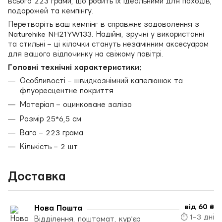
всього 223 грами, що робить їх ідеальними для походів,
подорожей та кемпінгу.
Перетворіть ваш кемпінг в справжнє задоволення з
Naturehike NH21YW133. Надійні, зручні у використанні
та стильні – ці кілочки стануть незамінним аксесуаром
для вашого відпочинку на свіжому повітрі.
Головні технічні характеристики:
Особливості – швидкознімний капелюшок та
флуоресцентне покриття
Матеріал – оцинковане залізо
Розмір 25*6,5 см
Вага – 223 грама
Кількість – 2 шт
Доставка
від 60 ₴
Нова Пошта
⏱ 1–3 дні
Відділення, поштомат, кур’єр