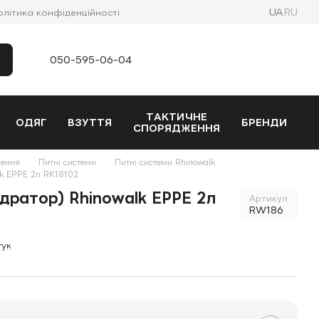
UA
RU
олітика конфіденційності
050-595-06-04
ТАКТИЧНЕ
ОДЯГ
ВЗУТТЯ
БРЕНДИ
СПОРЯДЖЕННЯ
ення
Питні системи
Питні системи Rhinowalk
lk EPPE 2л RK18102
ідратор) Rhinowalk EPPE 2л
Артикул
RW186
гук