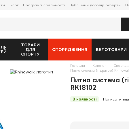
кти
Блог
Програма лояльності
Публічний договір оферти
П
ТОВАРИ
ДЛЯ
ДЛЯ
СПОРЯДЖЕННЯ
ВЕЛОТОВАРИ
ЖЕЙ
СПОРТУ
Головна
Каталог
Спорядж
Питна система (гідратор) Rhinowa
Питна система (г
RK18102
В наявності
Написати від