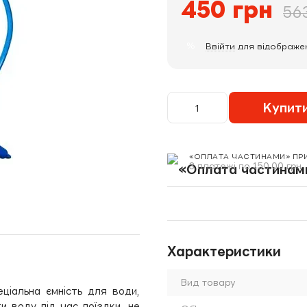
450 грн
56
%
Ввійти
для відображе
Купит
«ОПЛАТА ЧАСТИНАМИ» ПР
3 платежі по 150.00 грн
Характеристики
Вид товару
еціальна ємність для води,
и воду під час поїздки, не