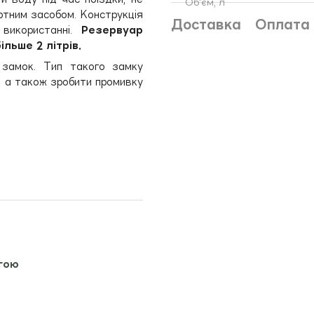
Об'єм, л
ртним засобом. Конструкція
Доставка
Оплата
 використанні.
Резервуар
льше 2 літрів.
 замок. Тип такого замку
, а також зробити промивку
гою