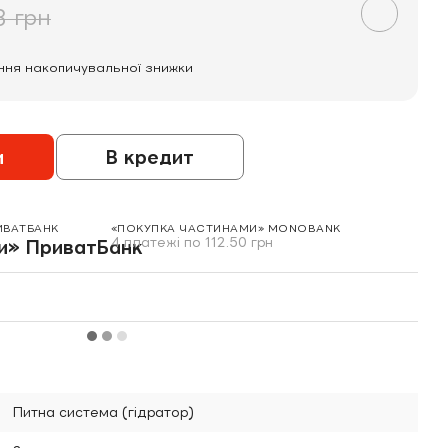
3 грн
ння накопичувальної знижки
и
В кредит
ИВАТБАНК
«ПОКУПКА ЧАСТИНАМИ» MONOBANK
4 платежі по 112.50 грн
Питна система (гідратор)