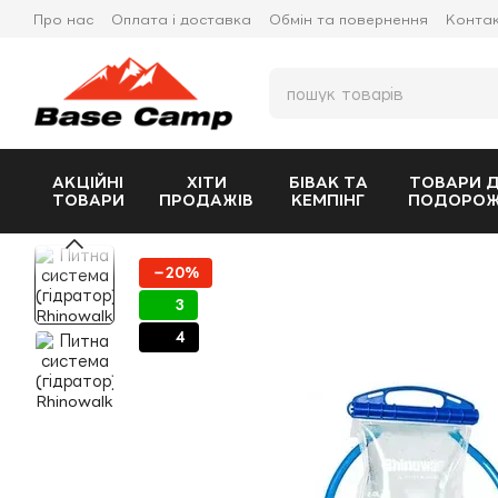
Перейти до основного контенту
Про нас
Оплата і доставка
Обмін та повернення
Конта
АКЦІЙНІ
ХІТИ
БІВАК ТА
ТОВАРИ 
ТОВАРИ
ПРОДАЖІВ
КЕМПІНГ
ПОДОРО
−20%
3
4