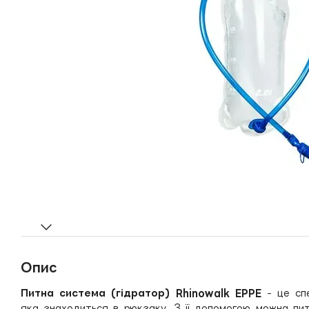
Опис
Питна система (гідратор) Rhinowalk EPPE
- це сп
яка знаходиться в рюкзаку. З її допомогою можна пит