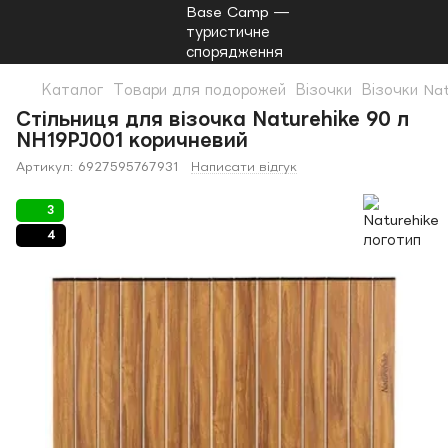
Каталог
Товари для подорожей
Візочки
Візочки Nat
Стільниця для візочка Naturehike 90 л
NH19PJ001 коричневий
Артикул:
6927595767931
Написати відгук
3
4