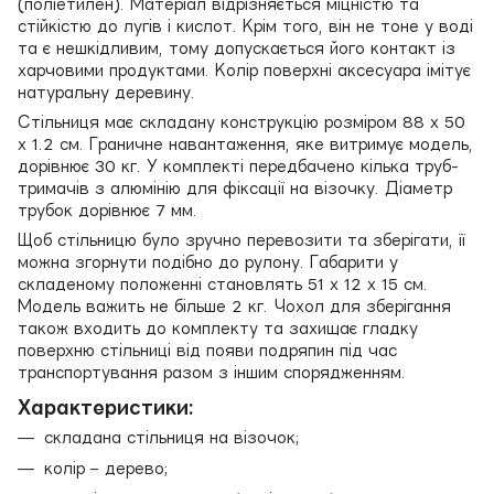
(поліетилен). Матеріал відрізняється міцністю та
стійкістю до лугів і кислот. Крім того, він не тоне у воді
та є нешкідливим, тому допускається його контакт із
харчовими продуктами. Колір поверхні аксесуара імітує
натуральну деревину.
Стільниця має складану конструкцію розміром 88 х 50
х 1.2 см. Граничне навантаження, яке витримує модель,
дорівнює 30 кг. У комплекті передбачено кілька труб-
тримачів з алюмінію для фіксації на візочку. Діаметр
трубок дорівнює 7 мм.
Щоб стільницю було зручно перевозити та зберігати, її
можна згорнути подібно до рулону. Габарити у
складеному положенні становлять 51 х 12 х 15 см.
Модель важить не більше 2 кг. Чохол для зберігання
також входить до комплекту та захищає гладку
поверхню стільниці від появи подряпин під час
транспортування разом з іншим спорядженням.
Характеристики:
складана стільниця на візочок;
колір – дерево;