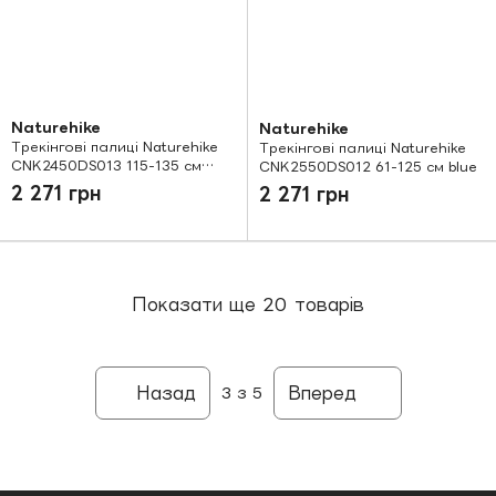
Naturehike
Naturehike
Трекінгові палиці Naturehike
Трекінгові палиці Naturehike
CNK2450DS013 115-135 см
CNK2550DS012 61-125 см blue
black
2 271 грн
2 271 грн
Показати ще 20 товарів
Назад
Вперед
3
з 5