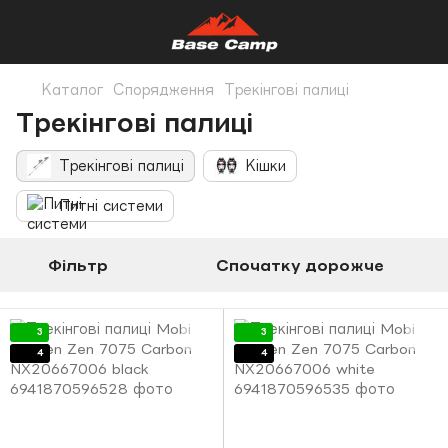
Каталог
Спорядження
Трекінгові палиці
Трекінгові палиці
Трекінгові палиці
Кішки
Питні системи
Фільтр
Спочатку дорожче
3
3
4
4