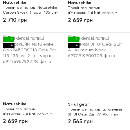
Naturehike
Naturehike
Трекінгові палиці Naturehike
Трекінгові палиці
Carbon 3-сек. (пара) 135 см
п'ятисекційні Naturehike
NH20DS003 чорно-червоний
CNK2450DS013 Gale Pro, 115-
2 710 грн
2 659 грн
135 см, 2 шт, сині
3
3
4
4
Naturehike
3F ul gear
Трекінгові палиці
Трекінгові палиці алюмінієві
п'ятисекційні Naturehike
3F Ul Gear 2шт A1 Aluminum
CNK2450DS013 Gale Pro, 115-
black
2 659 грн
2 565 грн
135 см, 2 шт, чорні