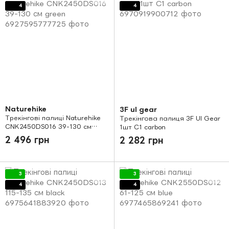
4
4
Naturehike
3F ul gear
Трекінгові палиці Naturehike
Трекінгова палиця 3F Ul Gear
CNK2450DS016 39-130 см
1шт C1 carbon
green
2 496 грн
2 282 грн
3
3
4
4