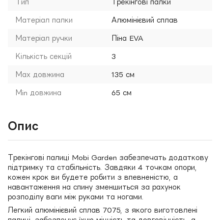
Тип
Трекінгові палки
Матеріал палки
Алюмінієвий сплав
Матеріал ручки
Піна EVA
Кількість секцій
3
Мах довжина
135 см
Мin довжина
65 см
Опис
Трекінгові палиці Mobi Garden забезпечать додаткову
підтримку та стабільність. Завдяки 4 точкам опори,
кожен крок ви будете робити з впевненістю, а
навантаження на спину зменшиться за рахунок
розподілу ваги між руками та ногами.
Легкий алюмінієвий сплав 7075, з якого виготовлені
палиці, забезпечує їхню міцність та довговічність, а