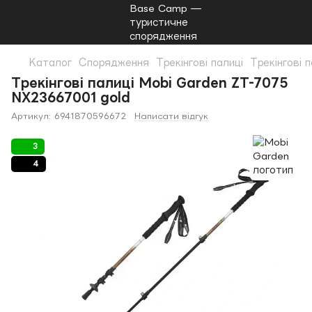
Каталог
Спорядження
Трекінгові палиці
Трекінгові 
Трекінгові палиці Mobi Garden ZT-7075
NX23667001 gold
Артикул:
6941870596672
Написати відгук
3
4