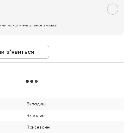
ння накопичувальної знижки
ли з'явиться
Вкладиші
Вкладиш
Трисезонні