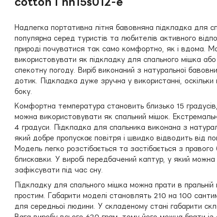
cotton l nh15s012-e
Надлегка портативна літня бавовняна підкладка для сп
популярна серед туристів та любителів активного відпо
природі почуватися так само комфортно, як і вдома. 
використовувати як підкладку для спального мішка або
спекотну погоду. Виріб виконаний з натуральної бавовни
дотик. Підкладка дуже зручна у використанні, оскільки
боку.
Комфортна температура становить близько 15 градусів, 
можна використовувати як спальний мішок. Екстремаль
4 градуси. Підкладка для спальника виконана з натурал
який добре пропускає повітря і швидко відводить від по
Модель легко розстібається та застібається з правого
блискавки. У виробі передбачений каптур, у який можн
зафіксувати під час сну.
Підкладку для спального мішка можна прати в пральній 
простим. Габарити моделі становлять 210 на 100 санти
для середньої людини. У складеному стані габарити скл
Вага виробу всього 620 грам, тому його можна брати із 