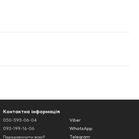
Контактна інформація
050-595-06-04
Viber
093-199-16-06
WhatsApp
Telegram
Передзвонити вам?