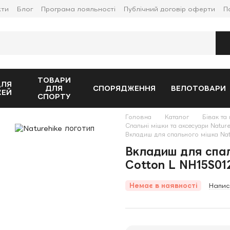
кти
Блог
Програма лояльності
Публічний договір оферти
П
ТОВАРИ
ДЛЯ
ДЛЯ
СПОРЯДЖЕННЯ
ВЕЛОТОВАРИ
ЖЕЙ
СПОРТУ
Головна
Каталог
Бівак та 
Спальні мішки та аксесуари Natur
Вкладиш для спального мішка Nat
Вкладиш для спал
Cotton L NH15S01
Немає в наявності
Напис