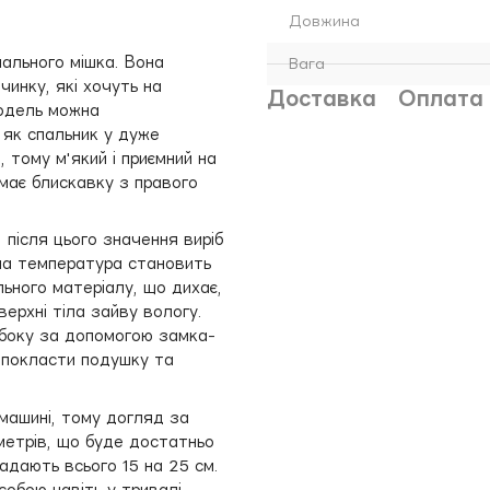
Довжина
ального мішка. Вона
Вага
чинку, які хочуть на
Доставка
Оплата
Модель можна
 як спальник у дуже
, тому м'який і приємний на
 має блискавку з правого
після цього значення виріб
на температура становить
ьного матеріалу, що дихає,
верхні тіла зайву вологу.
 боку за допомогою замка-
а покласти подушку та
машині, тому догляд за
метрів, що буде достатньо
адають всього 15 на 25 см.
собою навіть у тривалі