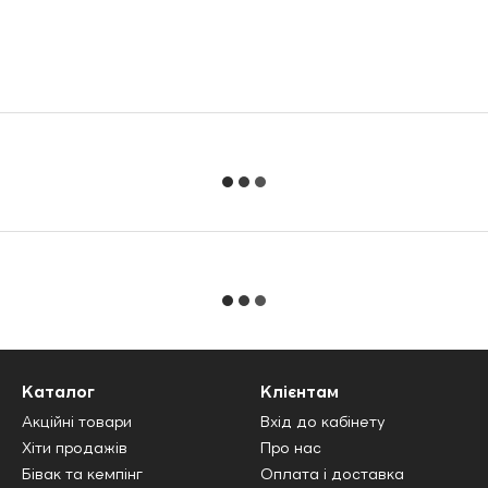
Каталог
Клієнтам
Акційні товари
Вхід до кабінету
Хіти продажів
Про нас
Бівак та кемпінг
Оплата і доставка