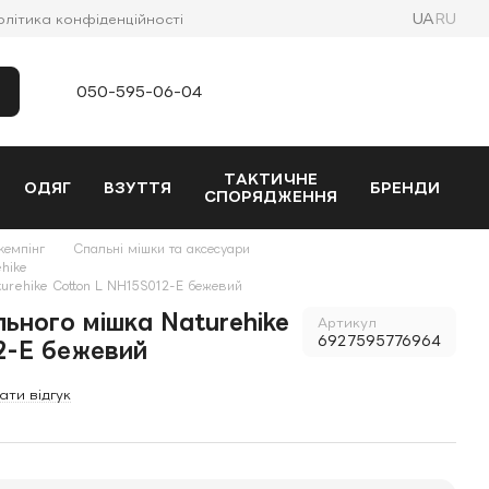
UA
RU
олітика конфіденційності
050-595-06-04
ТАКТИЧНЕ
ОДЯГ
ВЗУТТЯ
БРЕНДИ
СПОРЯДЖЕННЯ
кемпінг
Спальні мішки та аксесуари
ehike
urehike Cotton L NH15S012-E бежевий
ьного мішка Naturehike
Артикул
6927595776964
2-E бежевий
ати відгук