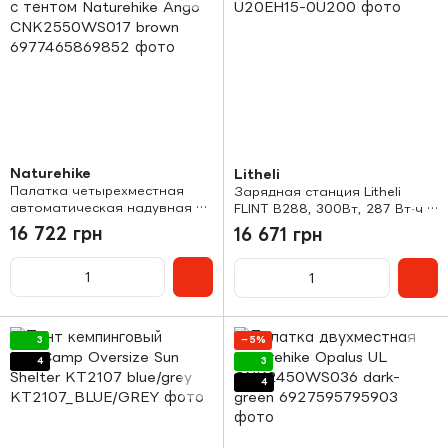
Naturehike
Litheli
Палатка четырехместная
Зарядная станция Litheli
автоматическая надувная с
FLINT В288, 300Вт, 287 Вт·ч +
тентом Naturehike Ango
2 Power Bank
16 722 грн
16 671 грн
CNK2550WS017 brown
3
−5%
4
3
4