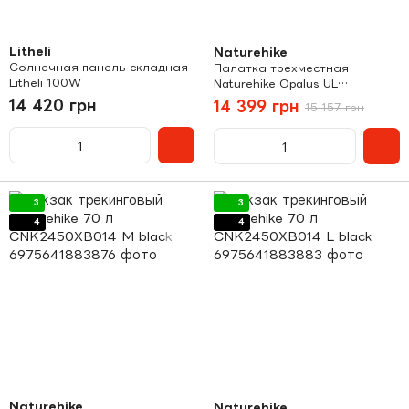
Litheli
Naturehike
Солнечная панель складная
Палатка трехместная
Litheli 100W
Naturehike Opalus UL
NH17L001-L light green
14 420 грн
14 399 грн
15 157 грн
3
3
4
4
Naturehike
Naturehike