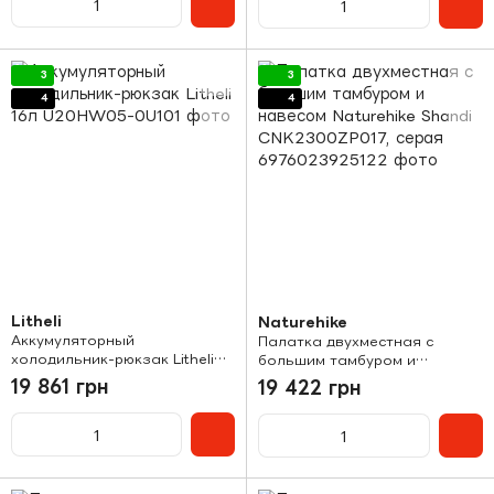
3
3
4
4
Litheli
Naturehike
Аккумуляторный
Палатка двухместная с
холодильник-рюкзак Litheli
большим тамбуром и
16л
навесом Naturehike Shandi
19 861 грн
19 422 грн
CNK2300ZP017, серая