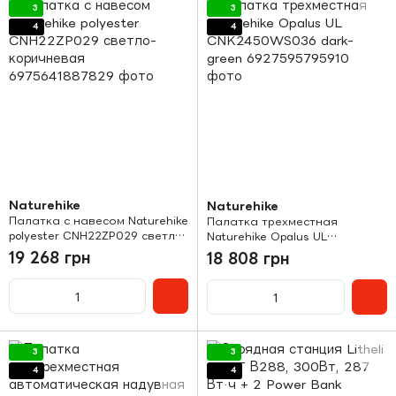
3
3
4
4
Naturehike
Naturehike
Палатка с навесом Naturehike
Палатка трехместная
polyester CNH22ZP029 светло-
Naturehike Opalus UL
коричневая
CNK2450WS036 dark-green
19 268 грн
18 808 грн
3
3
4
4