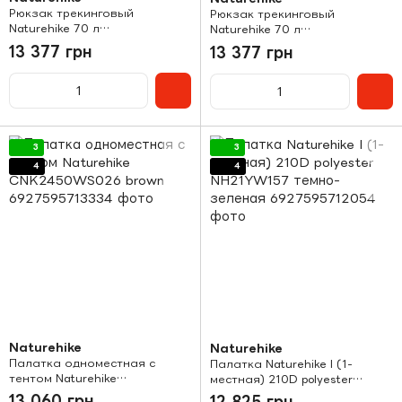
Рюкзак трекинговый
Рюкзак трекинговый
Naturehike 70 л
Naturehike 70 л
CNK2450XB014 M black
CNK2450XB014 L black
13 377 грн
13 377 грн
3
3
4
4
Naturehike
Naturehike
Палатка одноместная с
Палатка Naturehike I (1-
тентом Naturehike
местная) 210D polyester
CNK2450WS026 brown
NH21YW157 темно-зеленая
13 060 грн
12 825 грн