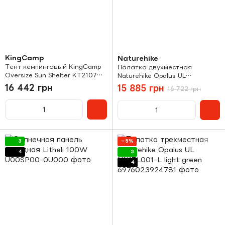
KingCamp
Naturehike
Тент кемпинговый KingCamp
Палатка двухместная
Oversize Sun Shelter KT2107
Naturehike Opalus UL
blue/grey
CNK2450WS036 dark-green
16 442 грн
15 885 грн
16 722 грн
3
−5%
4
3
4