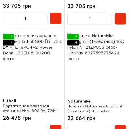
green
ivory
33 705 грн
33 705 грн
3
3
4
4
Litheli
Naturehike
Портативная зарядная
Палатка Naturehike Ultralight I
станция Litheli 800 Вт, 724
(1-местная) 10D nylon
Вт·ч, LiFePO4+2 Power Bank
NH21ZP003 серо-желтая
26 478 грн
22 664 грн