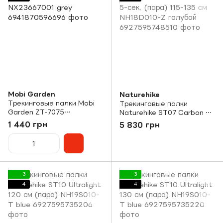
Mobi Garden
Naturehike
Трекинговые палки Mobi
Трекинговые палки
Garden ZT-7075
Naturehike ST07 Carbon 5-
NX23667001 grey
сек. (пара) 115-135 см
1 440 грн
5 830 грн
NH18D010-Z голубой
3
3
4
4