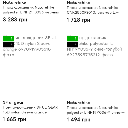
Naturehike
Naturehike
Плащ-дождевик Naturehike
Плащ-дождевик Naturehike
polyester L NH21FS036 черный
CNK2550FS010, размер L,
оливковый
3 283 грн
1 728 грн
3
3
4
4
3F ul gear
Naturehike
Пончо-дождевик 3F UL GEAR
Плащ-дождевик Naturehike
15D nylon Sleeve orange
polyester L NH19Y036-Y сине-
голубой
1 665 грн
1 494 грн