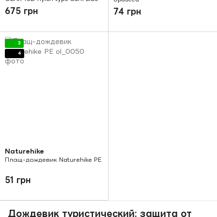
675 грн
74 грн
3
4
Naturehike
Плащ-дождевик Naturehike PE
51 грн
Дождевик туристический: защита от