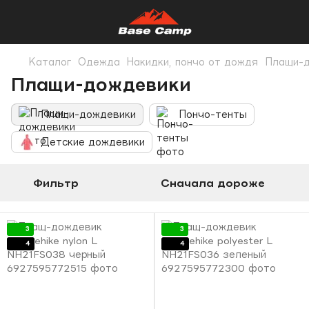
Каталог
Одежда
Накидки, пончо от дождя
Плащи-
Плащи-дождевики
Плащи-дождевики
Пончо-тенты
Детские дождевики
Фильтр
Сначала дороже
3
3
4
4