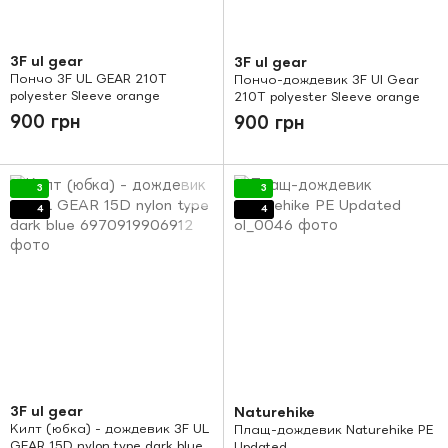
3F ul gear
3F ul gear
Пончо 3F UL GEAR 210T
Пончо-дождевик 3F Ul Gear
polyester Sleeve orange
210T polyester Sleeve orange
900 грн
900 грн
3
3
4
4
3F ul gear
Naturehike
Килт (юбка) - дождевик 3F UL
Плащ-дождевик Naturehike PE
GEAR 15D nylon type dark blue
Updated