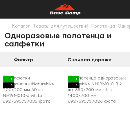
Каталог
Товары для путешествий
Полотенца
Одно
Одноразовые полотенца и
салфетки
Фильтр
Сначала дороже
3
3
4
4