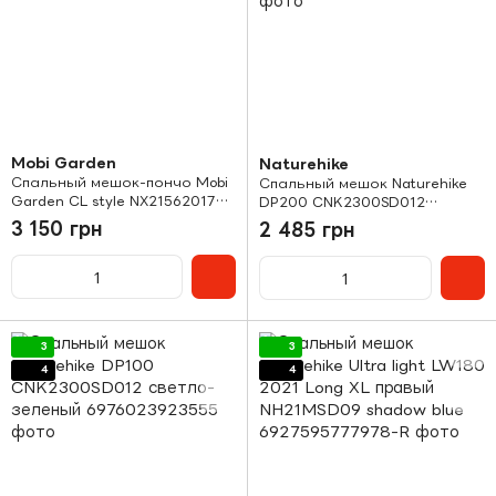
Mobi Garden
Naturehike
Спальный мешок-пончо Mobi
Спальный мешок Naturehike
Garden CL style NX21562017
DP200 CNK2300SD012
sand
светло-зеленый
3 150 грн
2 485 грн
3
3
4
4