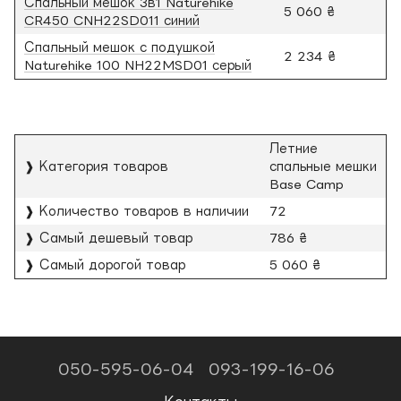
Спальный мешок 3в1 Naturehike
5 060 ₴
CR450 CNH22SD011 синий
Спальный мешок с подушкой
2 234 ₴
Naturehike 100 NH22MSD01 серый
Летние
❱ Категория товаров
спальные мешки
Base Camp
❱ Количество товаров в наличии
72
❱ Самый дешевый товар
786 ₴
❱ Самый дорогой товар
5 060 ₴
050-595-06-04
093-199-16-06