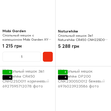
Mobi Garden
Naturehike
Спальный мешок с
Спальный мешок 3в1
капюшоном Mobi Garden XY
Naturehike CR450 CNH22SD011
1.0 левый EX19562001 green
синий
1 215 грн
5 288 грн
3
3
4
4