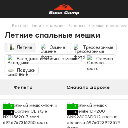
Каталог
Бивак и кемпинг
Спальные мешки и аксессу
Летние спальные мешки
Летние
Зимние
Трехсезонные
Вкладыши и бивачные мешки
Одеяла
Подушки
Фильтр
Сначала дороже
3
3
4
4