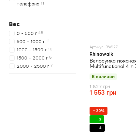
11
телефона
Вес
48
0 - 500 г
11
500 - 1000 г
Артикул: RW127
10
1000 - 1500 г
Rhinowalk
8
1500 - 2000 г
Велосумка поясная
7
2000 - 2500 г
Multifunctional 4 л
В наличии
1 827 грн
1 553 грн
−20%
3
4