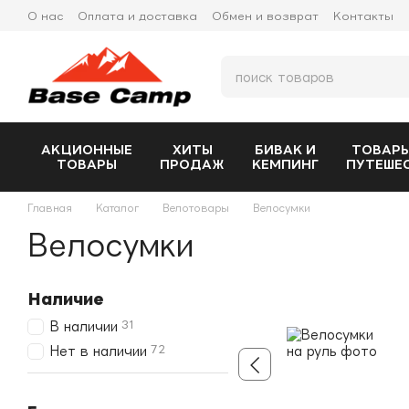
Перейти к основному контенту
О нас
Оплата и доставка
Обмен и возврат
Контакты
АКЦИОННЫЕ
ХИТЫ
БИВАК И
ТОВАРЫ
ТОВАРЫ
ПРОДАЖ
КЕМПИНГ
ПУТЕШЕ
Главная
Каталог
Велотовары
Велосумки
Велосумки
Наличие
31
В наличии
72
Нет в наличии