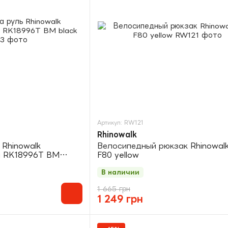
Артикул: RW121
Rhinowalk
 Rhinowalk
Велосипедный рюкзак Rhinowalk
5л RK18996T BM
F80 yellow
В наличии
1 665 грн
1 249 грн