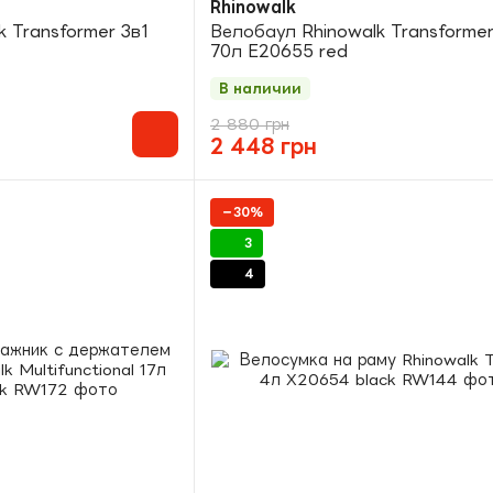
Rhinowalk
 Transformer 3в1
Велобаул Rhinowalk Transformer
70л E20655 red
В наличии
2 880 грн
2 448 грн
−30%
3
4