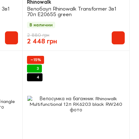
Rhinowalk
 3в1
Велобаул Rhinowalk Transformer 3в1
70л E20655 green
В наличии
2 880 грн
2 448 грн
−15%
3
4