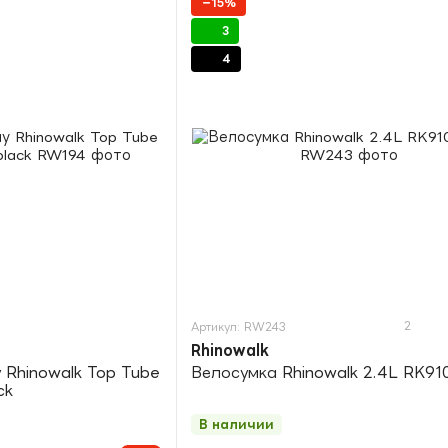
−15%
3
4
2
Артикул: RW243
Rhinowalk
 Rhinowalk Top Tube
Велосумка Rhinowalk 2.4L RK910
ck
В наличии