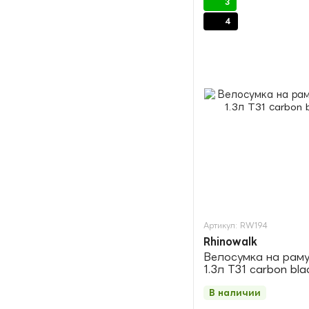
3
4
Артикул: RW194
Rhinowalk
Велосумка на раму
1.3л T31 сarbon bla
В наличии