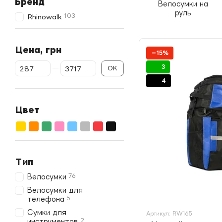
Бренд
Велосумки на
руль
103
Rhinowalk
Цена, грн
−15%
От Цена, грн
До Цена, грн
3
OK
4
Цвет
Тип
76
Велосумки
Велосумки для
5
телефона
Сумки для
Артикул: RW165
2
инструментов