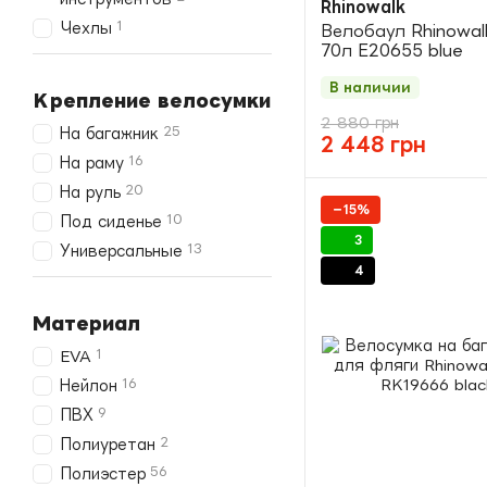
Rhinowalk
1
Чехлы
Велобаул Rhinowalk
70л E20655 blue
В наличии
Крепление велосумки
2 880 грн
25
На багажник
2 448 грн
16
На раму
20
На руль
−15%
10
Под сиденье
3
13
Универсальные
4
Материал
1
EVA
16
Нейлон
9
ПВХ
2
Полиуретан
56
Полиэстер