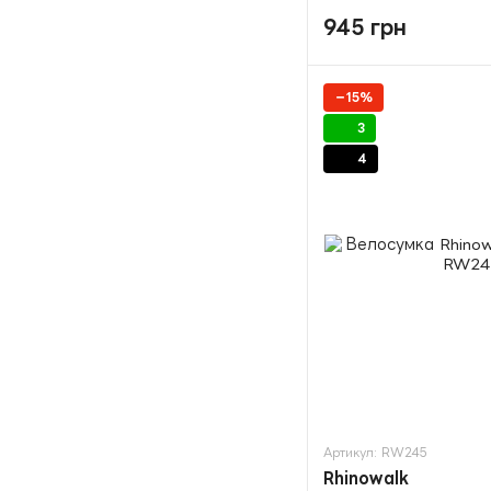
945 грн
−15%
3
4
Артикул: RW245
Rhinowalk