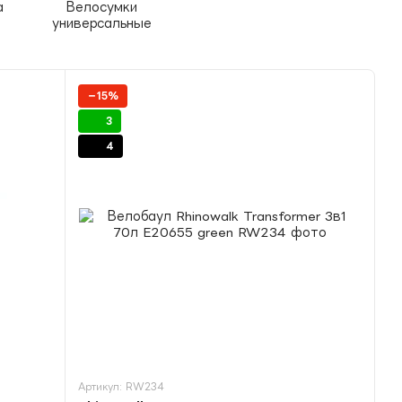
а
Велосумки
универсальные
−15%
3
4
Артикул: RW234