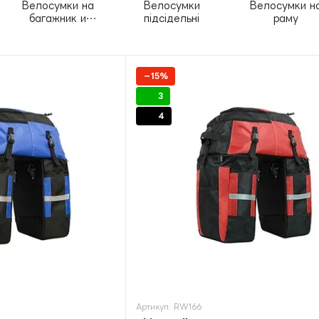
Велосумки на
Велосумки
Велосумки н
багажник и
підсідельні
раму
велобаулы
−15%
3
4
Артикул: RW166