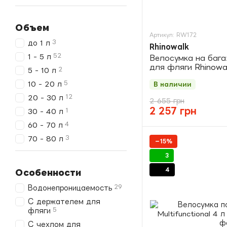
Объем
Артикул: RW172
3
до 1 л
Rhinowalk
52
1 - 5 л
Велосумка на баг
для фляги Rhinowal
2
5 - 10 л
RK19666 black
5
10 - 20 л
В наличии
12
20 - 30 л
2 655 грн
2 257 грн
1
30 - 40 л
4
60 - 70 л
3
70 - 80 л
−15%
3
4
Особенности
29
Водонепроницаемость
С держателем для
5
фляги
С чехлом для