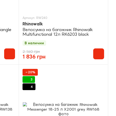
Артикул: RW240
Rhinowalk
iangle
Велосумка на багажник Rhinowalk
Multifunctional 12л RK6203 black
В наличии
2 160 грн
1 836 грн
−20%
3
4