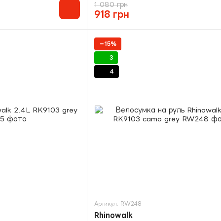
1 080 грн
918 грн
−15%
3
4
Артикул: RW248
Rhinowalk