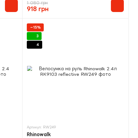
1 080 грн
918 грн
−15%
3
4
Артикул: RW249
Rhinowalk