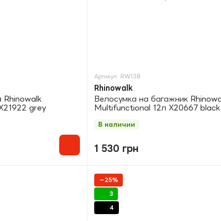
Артикул: RW138
Rhinowalk
 Rhinowalk
Велосумка на багажник Rhinowa
 X21922 grey
Multifunctional 12л X20667 black
В наличии
1 530 грн
−25%
3
4