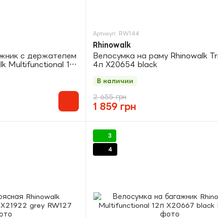
Артикул: RW144
Rhinowalk
ажник с держателем
Велосумка на раму Rhinowalk Tr
k Multifunctional 17л
4л X20654 black
В наличии
2 655 грн
1 859 грн
3
4